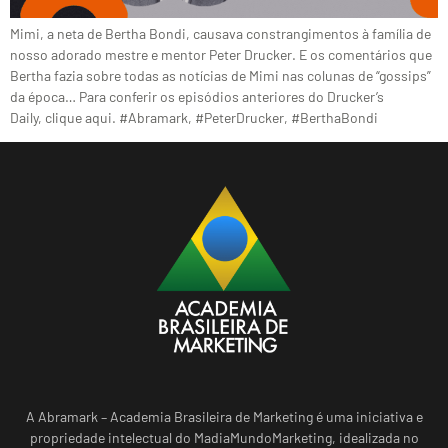
Mimi, a neta de Bertha Bondi, causava constrangimentos à família de
nosso adorado mestre e mentor Peter Drucker. E os comentários que
Bertha fazia sobre todas as notícias de Mimi nas colunas de “gossips”
da época… Para conferir os episódios anteriores do Drucker’s
Daily, clique aqui. #Abramark, #PeterDrucker, #BerthaBondi
A Abramark – Academia Brasileira de Marketing é uma iniciativa e
propriedade intelectual do MadiaMundoMarketing, idealizada no