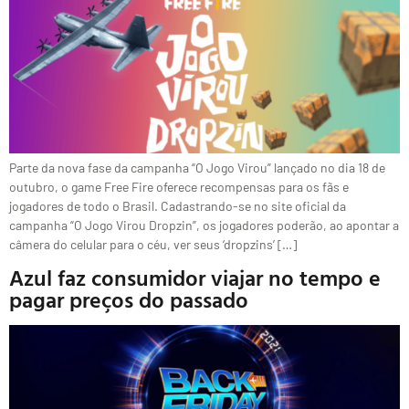
Parte da nova fase da campanha “O Jogo Virou” lançado no dia 18 de
outubro, o game Free Fire oferece recompensas para os fãs e
jogadores de todo o Brasil. Cadastrando-se no site oficial da
campanha “O Jogo Virou Dropzin”, os jogadores poderão, ao apontar a
câmera do celular para o céu, ver seus ‘dropzins’ […]
Azul faz consumidor viajar no tempo e
pagar preços do passado