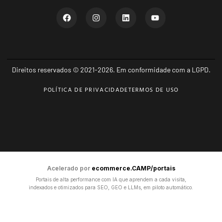
Direitos reservados © 2021-2026. Em conformidade com a LGPD.
POLÍTICA DE PRIVACIDADE
TERMOS DE USO
Acelerado por
ecommerce.CAMP/portais
Portais de alta performance com IA que aprendem a cada visita,
indexados e otimizados para SEO, GEO e LLMs, em piloto automático.