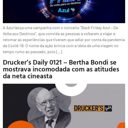
A Azul lança uma campanha com o conceito “Back Friday Azul – De
Volta aos Destinos”, que convida as pessoas a voltarem a viajar e
retomar as experiências que tiveram que adiar por conta da pandemia
da Covid-19. O nome da ação brinca com a ideia de uma viagem no
tempo rumo ao passado, pois […]
Drucker’s Daily 0121 – Bertha Bondi se
mostrava incomodada com as atitudes
da neta cineasta