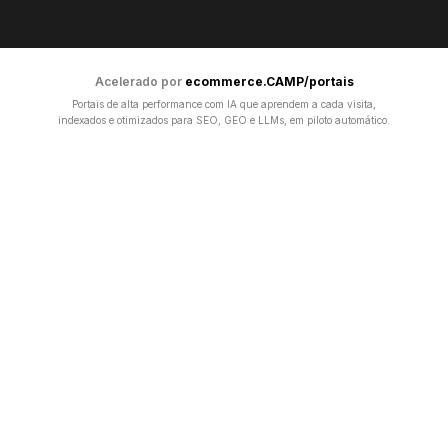
Acelerado por
ecommerce.CAMP/portais
Portais de alta performance com IA que aprendem a cada visita,
indexados e otimizados para SEO, GEO e LLMs, em piloto automático.