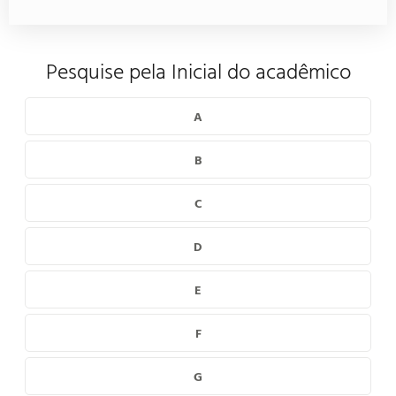
Pesquise pela Inicial do acadêmico
A
B
C
D
E
F
G