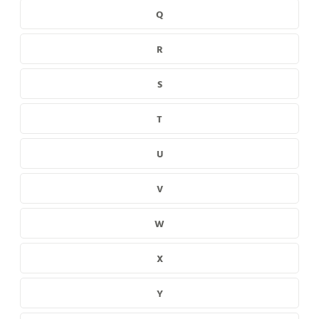
Q
R
S
T
U
V
W
X
Y