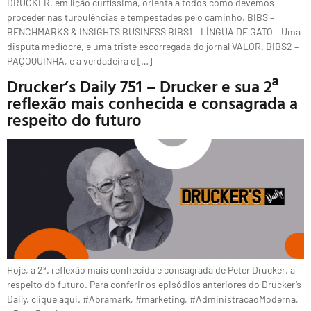
DRUCKER, em lição curtíssima, orienta a todos como devemos
proceder nas turbulências e tempestades pelo caminho. BIBS –
BENCHMARKS & INSIGHTS BUSINESS BIBS1 – LÍNGUA DE GATO – Uma
disputa medíocre, e uma triste escorregada do jornal VALOR. BIBS2 –
PAÇOQUINHA, e a verdadeira e […]
Drucker’s Daily 751 – Drucker e sua 2ª
reflexão mais conhecida e consagrada a
respeito do futuro
Hoje, a 2ª. reflexão mais conhecida e consagrada de Peter Drucker, a
respeito do futuro. Para conferir os episódios anteriores do Drucker’s
Daily, clique aqui. #Abramark, #marketing, #AdministracaoModerna,