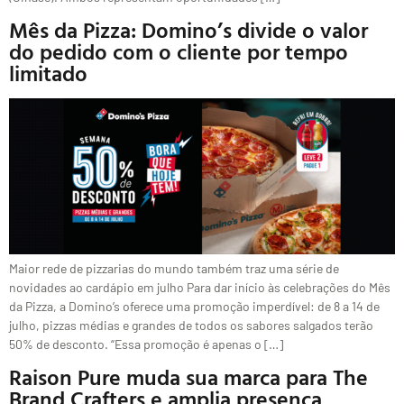
Mês da Pizza: Domino’s divide o valor
do pedido com o cliente por tempo
limitado
Maior rede de pizzarias do mundo também traz uma série de
novidades ao cardápio em julho Para dar início às celebrações do Mês
da Pizza, a Domino’s oferece uma promoção imperdível: de 8 a 14 de
julho, pizzas médias e grandes de todos os sabores salgados terão
50% de desconto. “Essa promoção é apenas o […]
Raison Pure muda sua marca para The
Brand Crafters e amplia presença