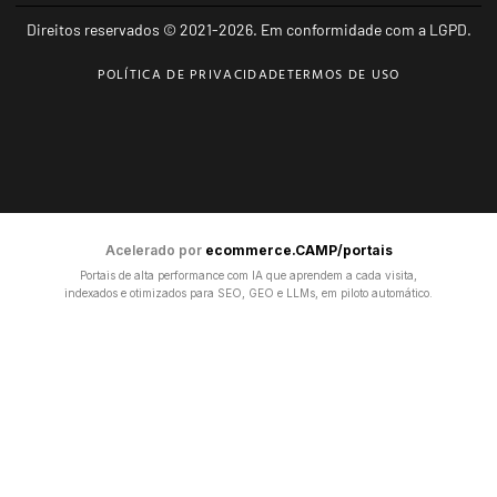
Direitos reservados © 2021-2026. Em conformidade com a LGPD.
POLÍTICA DE PRIVACIDADE
TERMOS DE USO
Acelerado por
ecommerce.CAMP/portais
Portais de alta performance com IA que aprendem a cada visita,
indexados e otimizados para SEO, GEO e LLMs, em piloto automático.