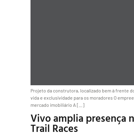
Projeto da construtora, localizado bem à frente d
vida e exclusividade para os moradores O empree
mercado imobiliário A […]
Vivo amplia presença n
Trail Races