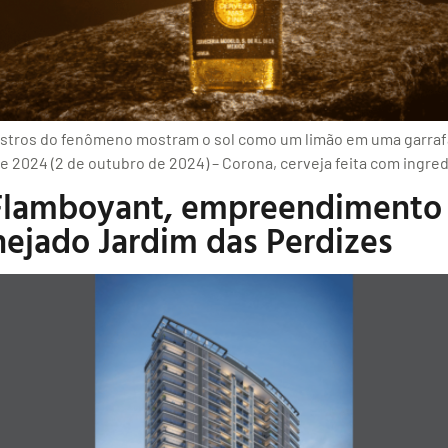
istros do fenômeno mostram o sol como um limão em uma garrafa 
de 2024 (2 de outubro de 2024) – Corona, cerveja feita com ingre
 Flamboyant, empreendimento 
anejado Jardim das Perdizes