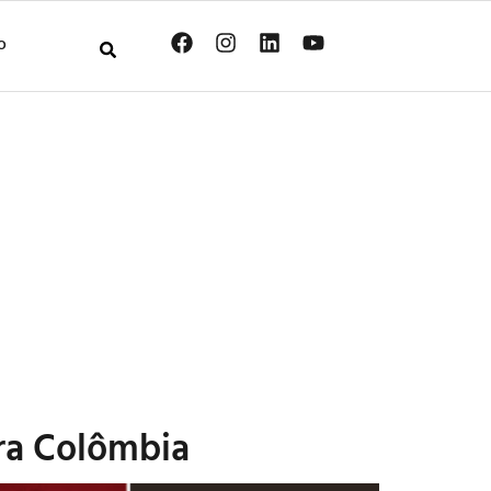
O
ara Colômbia