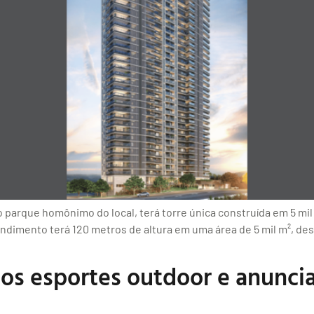
o parque homônimo do local, terá torre única construída em 5 mil
ndimento terá 120 metros de altura em uma área de 5 mil m², des
os esportes outdoor e anuncia