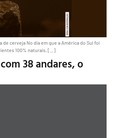
de cerveja No dia em que a América do Sul foi
dientes 100% naturais, […]
com 38 andares, o