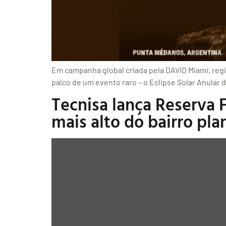
Em campanha global criada pela DAVID Miami, reg
palco de um evento raro – o Eclipse Solar Anular 
Tecnisa lança Reserva
mais alto do bairro pl