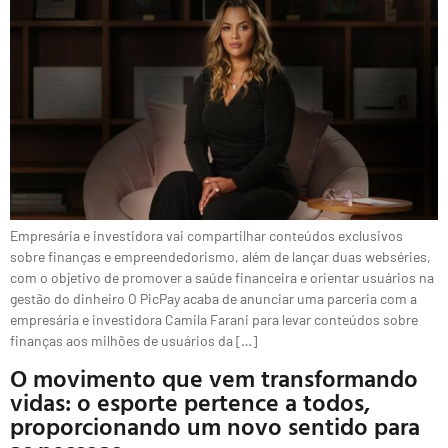
Empresária e investidora vai compartilhar conteúdos exclusivos
sobre finanças e empreendedorismo, além de lançar duas webséries,
com o objetivo de promover a saúde financeira e orientar usuários na
gestão do dinheiro O PicPay acaba de anunciar uma parceria com a
empresária e investidora Camila Farani para levar conteúdos sobre
finanças aos milhões de usuários da […]
O movimento que vem transformando
vidas: o esporte pertence a todos,
proporcionando um novo sentido para