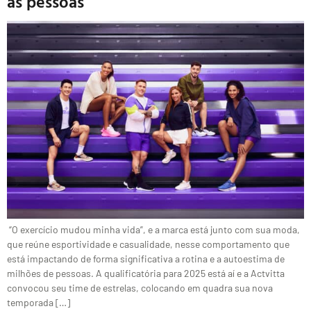
as pessoas
“O exercício mudou minha vida”, e a marca está junto com sua moda,
que reúne esportividade e casualidade, nesse comportamento que
está impactando de forma significativa a rotina e a autoestima de
milhões de pessoas. A qualificatória para 2025 está aí e a Actvitta
convocou seu time de estrelas, colocando em quadra sua nova
temporada […]