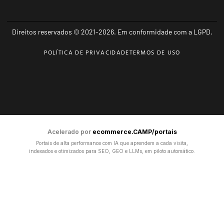
Direitos reservados © 2021-2026. Em conformidade com a LGPD.
POLÍTICA DE PRIVACIDADE
TERMOS DE USO
Acelerado por
ecommerce.CAMP/portais
Portais de alta performance com IA que aprendem a cada visita,
indexados e otimizados para SEO, GEO e LLMs, em piloto automático.