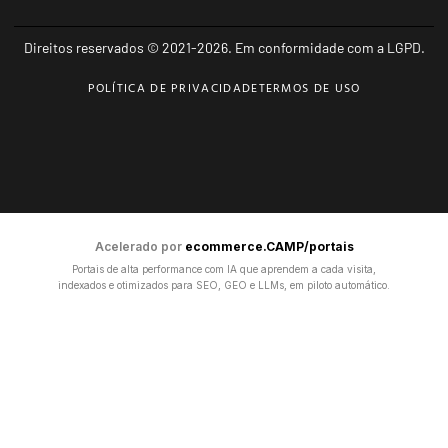
Direitos reservados © 2021-2026. Em conformidade com a LGPD.
POLÍTICA DE PRIVACIDADE
TERMOS DE USO
Acelerado por
ecommerce.CAMP/portais
Portais de alta performance com IA que aprendem a cada visita,
indexados e otimizados para SEO, GEO e LLMs, em piloto automático.