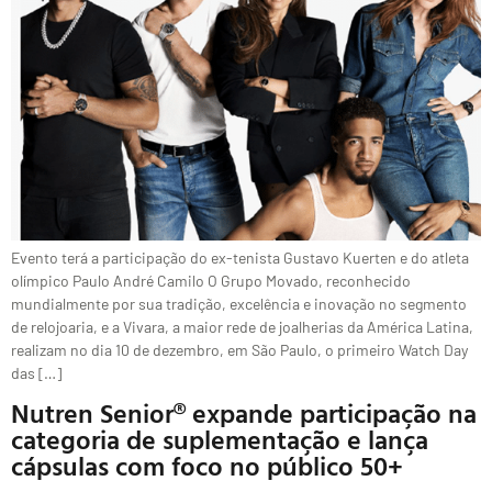
Evento terá a participação do ex-tenista Gustavo Kuerten e do atleta
olímpico Paulo André Camilo O Grupo Movado, reconhecido
mundialmente por sua tradição, excelência e inovação no segmento
de relojoaria, e a Vivara, a maior rede de joalherias da América Latina,
realizam no dia 10 de dezembro, em São Paulo, o primeiro Watch Day
das […]
Nutren Senior® expande participação na
categoria de suplementação e lança
cápsulas com foco no público 50+