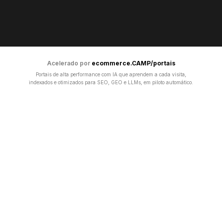
Acelerado por
ecommerce.CAMP/portais
Portais de alta performance com IA que aprendem a cada visita,
indexados e otimizados para SEO, GEO e LLMs, em piloto automático.