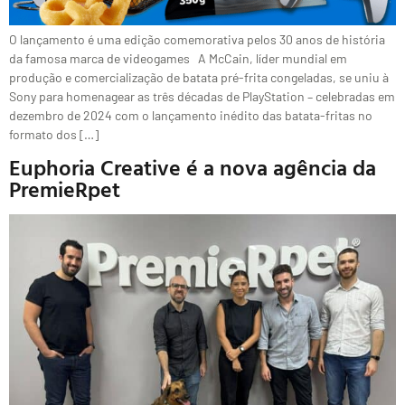
O lançamento é uma edição comemorativa pelos 30 anos de história
da famosa marca de videogames A McCain, líder mundial em
produção e comercialização de batata pré-frita congeladas, se uniu à
Sony para homenagear as três décadas de PlayStation – celebradas em
dezembro de 2024 com o lançamento inédito das batata-fritas no
formato dos […]
Euphoria Creative é a nova agência da
PremieRpet