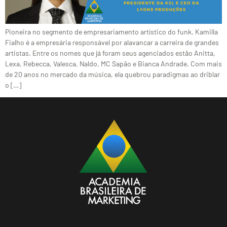
Pioneira no segmento de empresariamento artístico do funk, Kamilla
Fialho é a empresária responsável por alavancar a carreira de grandes
artistas. Entre os nomes que já foram seus agenciados estão Anitta,
Lexa, Rebecca, Valesca, Naldo, MC Sapão e Bianca Andrade. Com mais
de 20 anos no mercado da música, ela quebrou paradigmas ao driblar
o […]