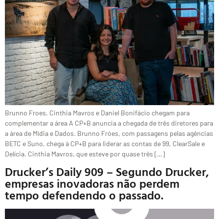
Brunno Froes, Cinthia Mavros e Daniel Bonifácio chegam para
complementar a área A CP+B anuncia a chegada de três diretores para
a área de Mídia e Dados. Brunno Fróes, com passagens pelas agências
BETC e Suno, chega à CP+B para liderar as contas de 99, ClearSale e
Delícia. Cinthia Mavros, que esteve por quase três […]
Drucker’s Daily 909 – Segundo Drucker,
empresas inovadoras não perdem
tempo defendendo o passado.