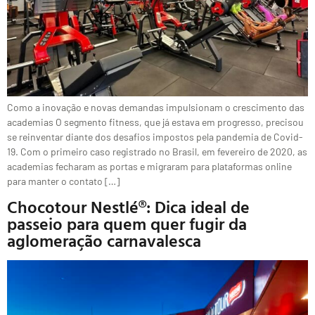
Como a inovação e novas demandas impulsionam o crescimento das
academias O segmento fitness, que já estava em progresso, precisou
se reinventar diante dos desafios impostos pela pandemia de Covid-
19. Com o primeiro caso registrado no Brasil, em fevereiro de 2020, as
academias fecharam as portas e migraram para plataformas online
para manter o contato […]
Chocotour Nestlé®: Dica ideal de
passeio para quem quer fugir da
aglomeração carnavalesca