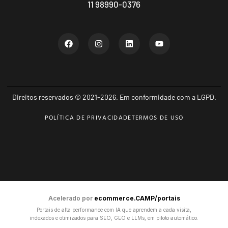
11 98990-0376
Direitos reservados © 2021-2026. Em conformidade com a LGPD.
POLÍTICA DE PRIVACIDADE
TERMOS DE USO
Acelerado por
ecommerce.CAMP/portais
Portais de alta performance com IA que aprendem a cada visita,
indexados e otimizados para SEO, GEO e LLMs, em piloto automático.