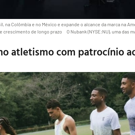
il, na Colômbia e no México e expande o alcance da marca na Am
e crescimento de longo prazo O Nubank (NYSE:NU), uma das mai
no atletismo com patrocínio a