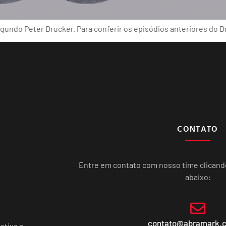
ndo Peter Drucker. Para conferir os episódios anteriores do Dru
CONTATO
Entre em contato com nosso time clican
abaixo:
contato@abramark.
ativa e