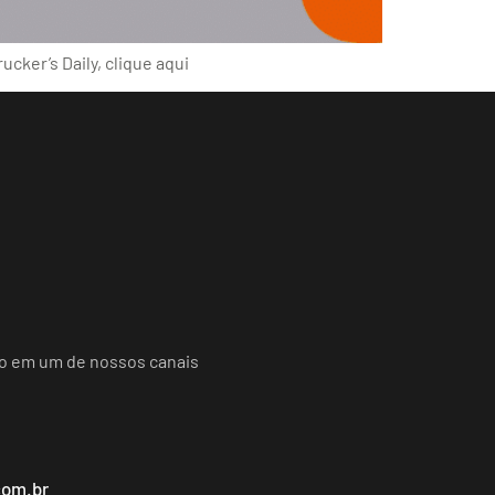
cker’s Daily, clique aqui
do em um de nossos canais
com.br