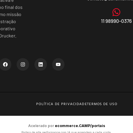
o final dos
omo missão
11 98990-0376
istração
porativo
Drucker.
POLÍTICA DE PRIVACIDADE
TERMOS DE USO
Acelerado por
ecommerce.CAMP/portais
Portais de alta performance com IA que aprendem a cada visita,