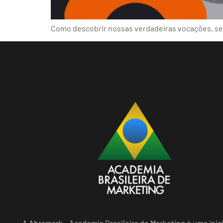
Como descobrir nossas verdadeiras vocações, segu
A Abramark – Academia Brasileira de Marketing é uma inici