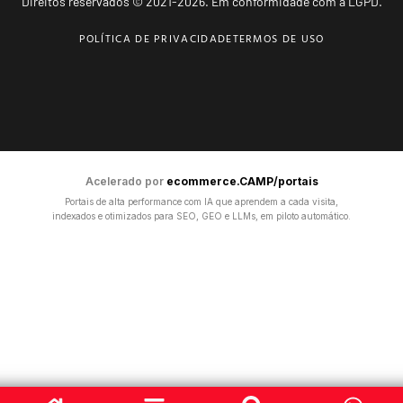
Direitos reservados © 2021-2026. Em conformidade com a LGPD.
POLÍTICA DE PRIVACIDADE
TERMOS DE USO
Acelerado por
ecommerce.CAMP/portais
Portais de alta performance com IA que aprendem a cada visita,
indexados e otimizados para SEO, GEO e LLMs, em piloto automático.