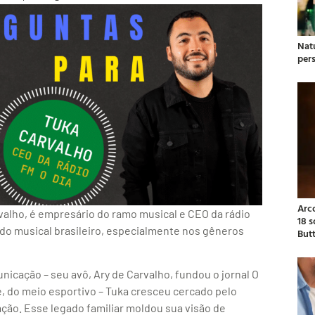
Natu
per
Arc
alho, é empresário do ramo musical e CEO da rádio
18 
do musical brasileiro, especialmente nos gêneros
But
unicação – seu avô, Ary de Carvalho, fundou o jornal O
nce, do meio esportivo – Tuka cresceu cercado pelo
ão. Esse legado familiar moldou sua visão de