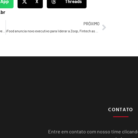
sApp
X
Threads
.br
PRÓXIMO
“Sem a arte, se eu estivesse viva, eu estaria bem doente”, revela Mag Magrela
iFood anuncia novo executivo para liderar a Zoop, Fintech as a Service do grupo
CONTATO
Entre em contato com nosso time clican