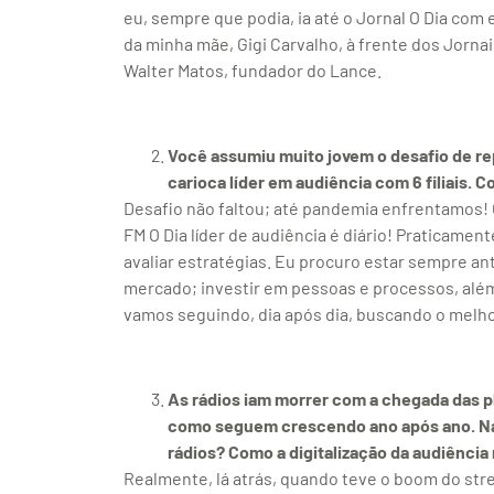
eu, sempre que podia, ia até o Jornal O Dia com 
da minha mãe, Gigi Carvalho, à frente dos Jornai
Walter Matos, fundador do Lance.
Você assumiu muito jovem o desafio de repo
carioca líder em audiência com 6 filiais. 
Desafio não faltou; até pandemia enfrentamos! 
FM O Dia líder de audiência é diário! Praticame
avaliar estratégias. Eu procuro estar sempre a
mercado; investir em pessoas e processos, além
vamos seguindo, dia após dia, buscando o melho
As rádios iam morrer com a chegada das p
como seguem crescendo ano após ano. Na 
rádios? Como a digitalização da audiência
Realmente, lá atrás, quando teve o boom do st