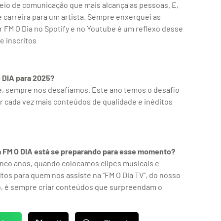
eio de comunicação que mais alcança as pessoas. E,
 carreira para um artista. Sempre enxerguei as
r FM O Dia no Spotify e no Youtube é um reflexo desse
 inscritos
 DIA para 2025?
e, sempre nos desafiamos. Este ano temos o desafio
r cada vez mais conteúdos de qualidade e inéditos
a FM O DIA está se preparando para esse momento?
 cinco anos, quando colocamos clipes musicais e
os para quem nos assiste na “FM O Dia TV”, do nosso
so, é sempre criar conteúdos que surpreendam o