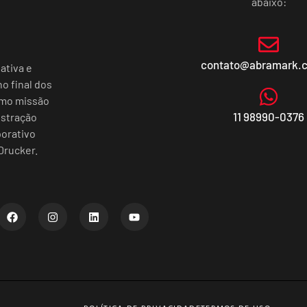
abaixo:
contato@abramark.
ativa e
o final dos
omo missão
11 98990-0376
istração
porativo
Drucker.