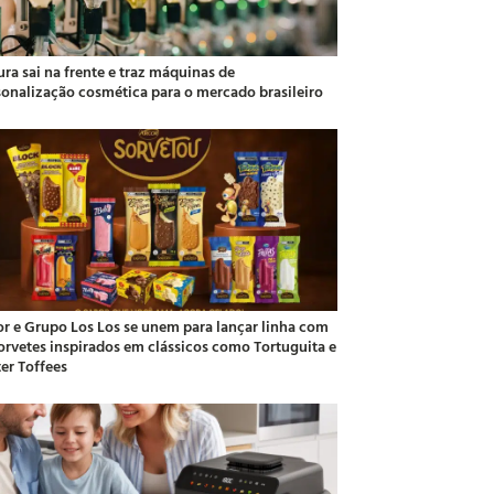
ra sai na frente e traz máquinas de
sonalização cosmética para o mercado brasileiro
or e Grupo Los Los se unem para lançar linha com
sorvetes inspirados em clássicos como Tortuguita e
ter Toffees