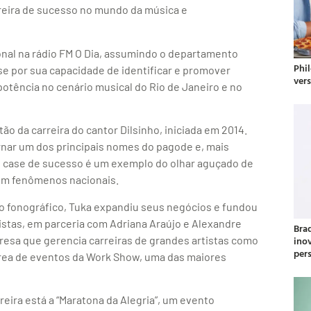
reira de sucesso no mundo da música e
ional na rádio FM O Dia, assumindo o departamento
Phil
se por sua capacidade de identificar e promover
ver
otência no cenário musical do Rio de Janeiro e no
ão da carreira do cantor Dilsinho, iniciada em 2014.
ornar um dos principais nomes do pagode e, mais
se case de sucesso é um exemplo do olhar aguçado de
 em fenômenos nacionais.
o fonográfico, Tuka expandiu seus negócios e fundou
istas, em parceria com Adriana Araújo e Alexandre
Bra
presa que gerencia carreiras de grandes artistas como
ino
per
 área de eventos da Work Show, uma das maiores
eira está a “Maratona da Alegria”, um evento