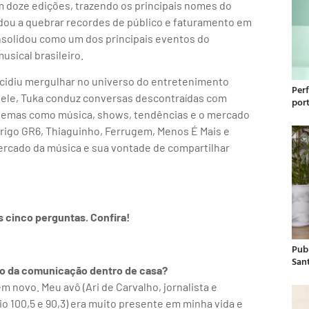
m doze edições, trazendo os principais nomes do
udou a quebrar recordes de público e faturamento em
onsolidou como um dos principais eventos do
usical brasileiro.
cidiu mergulhar no universo do entretenimento
Per
 Nele, Tuka conduz conversas descontraídas com
por
 temas como música, shows, tendências e o mercado
rigo GR6, Thiaguinho, Ferrugem, Menos É Mais e
mercado da música e sua vontade de compartilhar
 cinco perguntas. Confira!
Publ
San
do da comunicação dentro de casa?
 novo. Meu avô (Ari de Carvalho, jornalista e
io 100,5 e 90,3) era muito presente em minha vida e