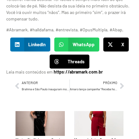
colocá-las de pé. Não desista da sua ideia no primeiro obstáculo.
Você irá ouvir muitos “nãos”. Mas ao primeiro “sim”, o prazer irá
compensar tudo.
#Abramark, #halldafama, #entrevista, #OpusMultipla, #Abap,
LinkedIn
WhatsApp
X
Threads
Leia mais conteúdos em
https://abramark.com.br
ANTERIOR
PRÓXIMO
Brahma e São Paulo inauguram monumento em homenagem ao técnico Telê Santana
Amaro lança campanha “Receba hoje em até 3 horas”