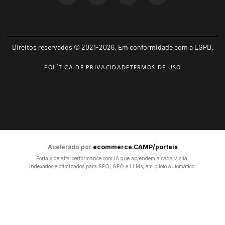
Direitos reservados © 2021-2026. Em conformidade com a LGPD.
POLÍTICA DE PRIVACIDADE
TERMOS DE USO
Acelerado por
ecommerce.CAMP/portais
Portais de alta performance com IA que aprendem a cada visita,
indexados e otimizados para SEO, GEO e LLMs, em piloto automático.