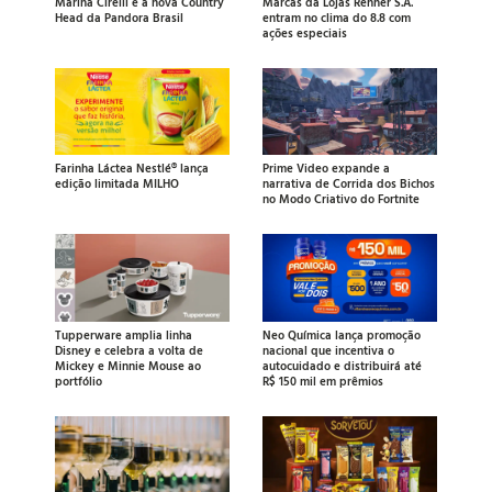
Marina Cirelli é a nova Country
Marcas da Lojas Renner S.A.
Head da Pandora Brasil
entram no clima do 8.8 com
ações especiais
Farinha Láctea Nestlé® lança
Prime Video expande a
edição limitada MILHO
narrativa de Corrida dos Bichos
no Modo Criativo do Fortnite
Tupperware amplia linha
Neo Química lança promoção
Disney e celebra a volta de
nacional que incentiva o
Mickey e Minnie Mouse ao
autocuidado e distribuirá até
portfólio
R$ 150 mil em prêmios