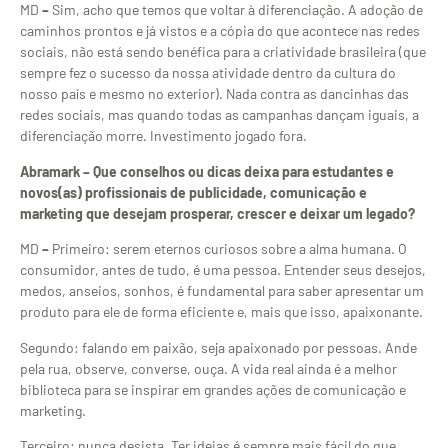
MD
–
Sim, acho que temos que voltar à diferenciação. A adoção de
caminhos prontos e já vistos e a cópia do que acontece nas redes
sociais, não está sendo benéfica para a criatividade brasileira (que
sempre fez o sucesso da nossa atividade dentro da cultura do
nosso país e mesmo no exterior). Nada contra as dancinhas das
redes sociais, mas quando todas as campanhas dançam iguais, a
diferenciação morre. Investimento jogado fora.
Abramark –
Que conselhos ou dicas deixa para estudantes e
novos(as) profissionais de publicidade, comunicação e
marketing que desejam prosperar, crescer e deixar um legado?
MD
–
Primeiro: serem eternos curiosos sobre a alma humana. O
consumidor, antes de tudo, é uma pessoa. Entender seus desejos,
medos, anseios, sonhos, é fundamental para saber apresentar um
produto para ele de forma eficiente e, mais que isso, apaixonante.
Segundo: falando em paixão, seja apaixonado por pessoas. Ande
pela rua, observe, converse, ouça. A vida real ainda é a melhor
biblioteca para se inspirar em grandes ações de comunicação e
marketing.
Terceiro: nunca desista. Ter ideias é sempre mais fácil do que