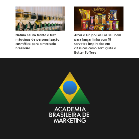
Natura sai na frente e traz
Arcor e Grupo Los Los se unem
máquinas de personalização
para lançar linha com 18
cosmética para o mercado
sorvetes inspirados em
brasileiro
clássicos como Tortuguita e
Butter Toffees