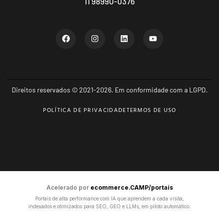
11 98990-0376
Direitos reservados © 2021-2026. Em conformidade com a LGPD.
POLÍTICA DE PRIVACIDADE
TERMOS DE USO
Acelerado por
ecommerce.CAMP/portais
Portais de alta performance com IA que aprendem a cada visita,
indexados e otimizados para SEO, GEO e LLMs, em piloto automático.