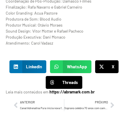
Coordenação de Pós-Produção: Damasco Filmes
Finalização: Rafa Navarro e Gabriel Carneiro
Color Granding: Acua Pastore
Produtora de Som: Blood Audio
Produtor Musical: Otávio Moraes
Sound Design: Vitor Motter e Rafael Pacheco
Produção Executiva: Dani Monaco
Atendimento: Carol Vadasz
LinkedIn
WhatsApp
X
Threads
Leia mais conteúdos em
https://abramark.com.br
ANTERIOR
PRÓXIMO
Canal Adrenalina Pura inicia nova fase com rebrand e campanha publicitária.
Soprano celebra 70 anos com campanha institucional e ações comemorativas ao longo de 2025