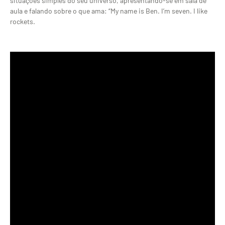
situações simples do seu universo, apresentando-se em sala de
aula e falando sobre o que ama: “My name is Ben. I’m seven. I like
rockets.