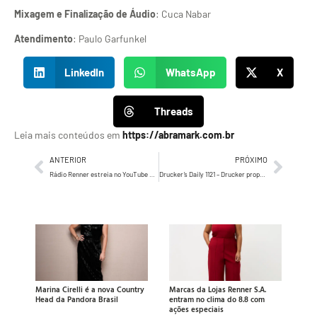
Mixagem e Finalização de Áudio
: Cuca Nabar
Atendimento
: Paulo Garfunkel
LinkedIn
WhatsApp
X
Threads
Leia mais conteúdos em
https://abramark.com.br
ANTERIOR
PRÓXIMO
Rádio Renner estreia no YouTube e une moda, música e comportamento
Drucker’s Daily 1121 – Drucker propõe uma questão a nós todos. Vamos conferir…
Marina Cirelli é a nova Country
Marcas da Lojas Renner S.A.
Head da Pandora Brasil
entram no clima do 8.8 com
ações especiais