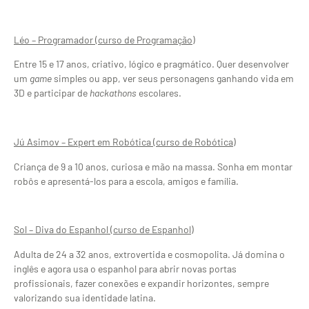
Léo – Programador (curso de Programação)
Entre 15 e 17 anos, criativo, lógico e pragmático. Quer desenvolver
um
game
simples ou app, ver seus personagens ganhando vida em
3D e participar de
hackathons
escolares.
Jú Asimov – Expert em Robótica (curso de Robótica)
Criança de 9 a 10 anos, curiosa e mão na massa. Sonha em montar
robôs e apresentá-los para a escola, amigos e família.
Sol – Diva do Espanhol (curso de Espanhol)
Adulta de 24 a 32 anos, extrovertida e cosmopolita. Já domina o
inglês e agora usa o espanhol para abrir novas portas
profissionais, fazer conexões e expandir horizontes, sempre
valorizando sua identidade latina.