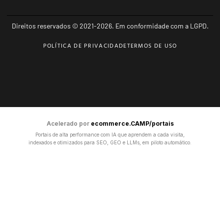
Direitos reservados © 2021-2026. Em conformidade com a LGPD.
POLÍTICA DE PRIVACIDADE
TERMOS DE USO
Acelerado por
ecommerce.CAMP/portais
Portais de alta performance com IA que aprendem a cada visita,
indexados e otimizados para SEO, GEO e LLMs, em piloto automático.