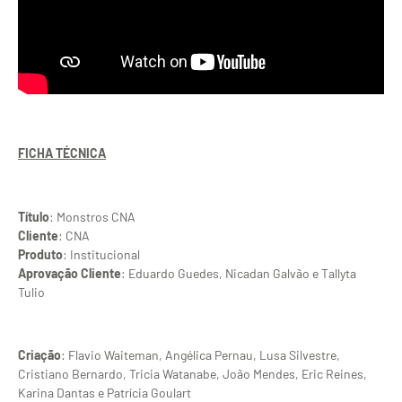
FICHA TÉCNICA
Título
: Monstros CNA
Cliente
: CNA
Produto
: Institucional
Aprovação Cliente
: Eduardo Guedes, Nicadan Galvão e Tallyta
Tulio
Criação
: Flavio Waiteman, Angélica Pernau, Lusa Silvestre,
Cristiano Bernardo, Tricia Watanabe, João Mendes, Eric Reines,
Karina Dantas e Patrícia Goulart