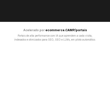
Acelerado por
ecommerce.CAMP/portais
Portais de alta performance com IA que aprendem a cada visita,
indexados e otimizados para SEO, GEO e LLMs, em piloto automático.