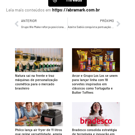
Leia mais conteúdos em
https://abramark.com.br
ANTERIOR
PRÓXIMO
Grupo We Make reforça posicionamento como produtora de eventos corporativos com o lançamento de Tuná, nova frente especializada no segmento
Azeite Sabiá conquista pontuação inédita no guia Flos Olei
Natura sai na frente e traz
Arcor e Grupo Los Los se unem
máquinas de personalização
para lançar linha com 18
cosmética para o mercado
sorvetes inspirados em
brasileiro
clássicos como Tortuguita e
Butter Toffees
Philco lança air fryer de 11 litros
Bradesco consolida estratégia
que reúne versatilidade, ampla
de tecnologia e inovação em