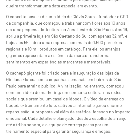
queira transformar uma data especial em evento.
O conceito nasceu de uma ideia de Clóvis Souza, fundador e CEO
da companhia, que começou a trabalhar com flores aos 10 anos,
em uma pequena floricultura na Zona Leste de São Paulo. Aos 19,
abriu a primeira loja em São Caetano do Sul com apenas 32 m², e
hoje, aos 55, lidera uma empresa com mais de 1.500 parceiros
regionais e 10 mil produtos em catálogo. Para ele, os arranjos
gigantes representam a essência da marca: transformar
sentimentos em experiências marcantes e memoráveis.
O cachepô gigante foi criado para a inauguração das lojas da
Giuliana Flores, com campanhas semanais em bairros de São
Paulo para atrair o público. A viralização, no entanto, começou
com uma ideia do marketing: um concurso cultural nas redes
sociais que premiou um casal de idosos. O vídeo da entrega do
buquê, extremamente fofo, cativou a internet e gerou enorme
repercussão. A proposta vai além da estética, focando no impacto
emocional. Cada detalhe é planejado, desde a escolha do arranjo
até a trilha sonora, e a equipe de entrega passa por um
treinamento especial para garantir segurança e emoção.