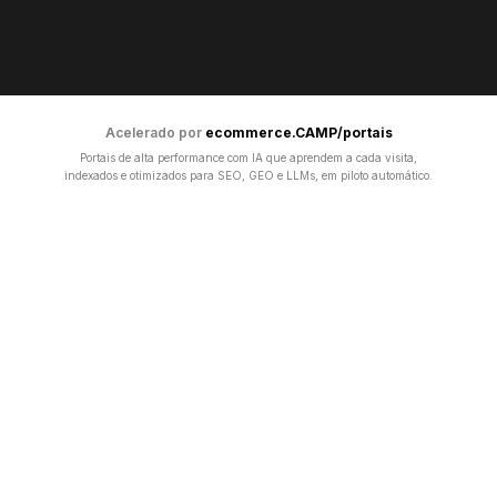
Acelerado por
ecommerce.CAMP/portais
Portais de alta performance com IA que aprendem a cada visita,
indexados e otimizados para SEO, GEO e LLMs, em piloto automático.