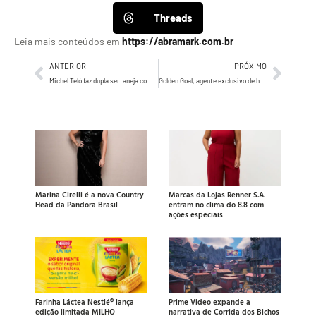
Threads
Leia mais conteúdos em
https://abramark.com.br
ANTERIOR
PRÓXIMO
Michel Teló faz dupla sertaneja com gerente do Bradesco em nova campanha para o agro
Golden Goal, agente exclusivo de hospitalidade da Copa do Mundo da FIFA 26™ no Brasil, lança o programa “Pra Cima Brasil”
Marina Cirelli é a nova Country
Marcas da Lojas Renner S.A.
Head da Pandora Brasil
entram no clima do 8.8 com
ações especiais
Farinha Láctea Nestlé® lança
Prime Video expande a
edição limitada MILHO
narrativa de Corrida dos Bichos