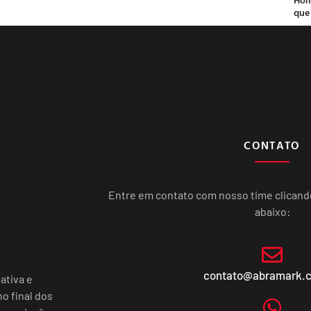
que
CONTATO
Entre em contato com nosso time clican
abaixo:
contato@abramark.
ativa e
o final dos