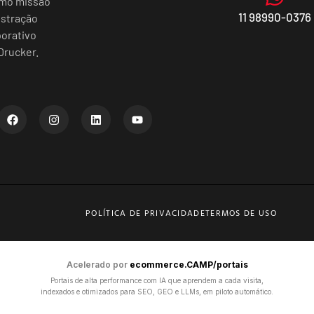
omo missão
11 98990-0376
istração
porativo
Drucker.
POLÍTICA DE PRIVACIDADE
TERMOS DE USO
Acelerado por
ecommerce.CAMP/portais
Portais de alta performance com IA que aprendem a cada visita,
indexados e otimizados para SEO, GEO e LLMs, em piloto automático.