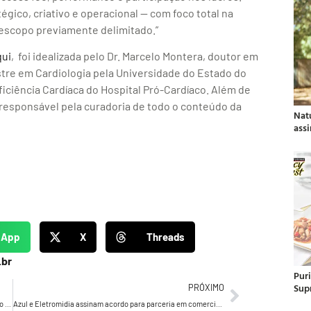
égico, criativo e operacional — com foco total na
 escopo previamente delimitado.”
qui
, foi idealizada pelo Dr. Marcelo Montera, doutor em
stre em Cardiologia pela Universidade do Estado do
iciência Cardíaca do Hospital Pró-Cardíaco. Além de
é responsável pela curadoria de todo o conteúdo da
Nat
ass
sApp
X
Threads
.br
Pur
Sup
PRÓXIMO
Entrevista com Fabio Urbanas, Agency Development Lead no Spotify Brasil
Azul e Eletromidia assinam acordo para parceria em comercialização de publicidade