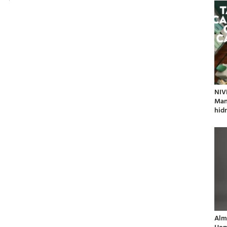
NIV
Man
hidr
Alm
Hom