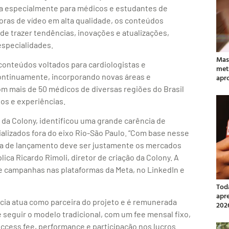
da especialmente para médicos e estudantes de
oras de vídeo em alta qualidade, os conteúdos
 de trazer tendências, inovações e atualizações,
specialidades.
Mas
conteúdos voltados para cardiologistas e
met
continuamente, incorporando novas áreas e
apr
m mais de 50 médicos de diversas regiões do Brasil
s e experiências.
 da Colony, identificou uma grande carência de
alizados fora do eixo Rio-São Paulo. “Com base nesse
nha de lançamento deve ser justamente os mercados
ca Ricardo Rimoli, diretor de criação da Colony. A
e campanhas nas plataformas da Meta, no LinkedIn e
Tod
apr
cia atua como parceira do projeto e é remunerada
202
 seguir o modelo tradicional, com um fee mensal fixo,
cess fee, performance e participação nos lucros.