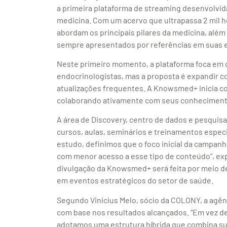
a primeira plataforma de streaming desenvolvi
medicina. Com um acervo que ultrapassa 2 mil h
abordam os principais pilares da medicina, além
sempre apresentados por referências em suas e
Neste primeiro momento, a plataforma foca em 
endocrinologistas, mas a proposta é expandir 
atualizações frequentes. A Knowsmed+ inicia co
colaborando ativamente com seus conhecimento
A área de Discovery, centro de dados e pesquisa
cursos, aulas, seminários e treinamentos especi
estudo, definimos que o foco inicial da campa
com menor acesso a esse tipo de conteúdo”, expli
divulgação da Knowsmed+ será feita por meio d
em eventos estratégicos do setor de saúde.
Segundo Vinicius Melo, sócio da COLONY, a agên
com base nos resultados alcançados. “Em vez de
adotamos uma estrutura híbrida que combina suc