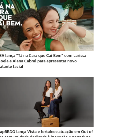
EA lança “Tá na Cara que Cai Bem” com Larissa
oela e Alana Cabral para apresentar novo
atante facial
apBBDO lança Vista e fortalece atuação em Out of
e com unidade dedicada à inovação e narrativas