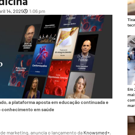
dicina
ril 14, 2025
1:06 pm
Tix
tec
Em 
mai
com
cado, a plataforma aposta em educação continuada e
mar
ao conhecimento em saúde
 de marketing, anuncia o lançamento da
Knowsmed+
,