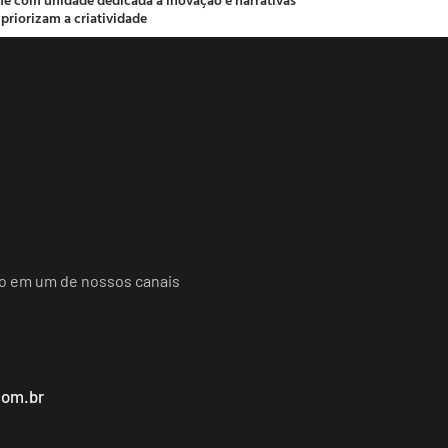
 priorizam a criatividade
do em um de nossos canais
com.br