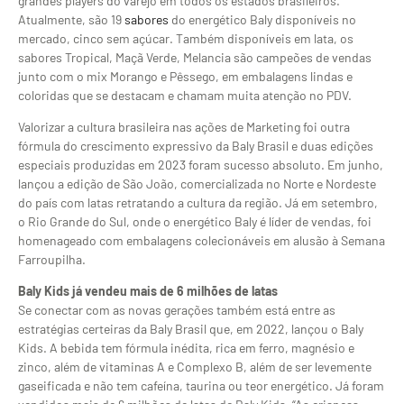
grandes players do varejo em todos os estados brasileiros.
Atualmente, são 19
sabores
do energético Baly disponíveis no
mercado, cinco sem açúcar. Também disponíveis em lata, os
sabores Tropical, Maçã Verde, Melancia são campeões de vendas
junto com o mix Morango e Pêssego, em embalagens lindas e
coloridas que se destacam e chamam muita atenção no PDV.
Valorizar a cultura brasileira nas ações de Marketing foi outra
fórmula do crescimento expressivo da Baly Brasil e duas edições
especiais produzidas em 2023 foram sucesso absoluto. Em junho,
lançou a edição de São João, comercializada no Norte e Nordeste
do país com latas retratando a cultura da região. Já em setembro,
o Rio Grande do Sul, onde o energético Baly é líder de vendas, foi
homenageado com embalagens colecionáveis em alusão à Semana
Farroupilha.
Baly Kids já vendeu mais de 6 milhões de latas
Se conectar com as novas gerações também está entre as
estratégias certeiras da Baly Brasil que, em 2022, lançou o Baly
Kids. A bebida tem fórmula inédita, rica em ferro, magnésio e
zinco, além de vitaminas A e Complexo B, além de ser levemente
gaseificada e não tem cafeína, taurina ou teor energético. Já foram