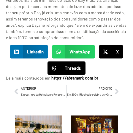
vendidos mais de 6 milhões de latas de Baly Kids. “As crianças
desejam pertencer aos momentos de lazer dos adultos, por isso,
ter seu próprio Baly já cria uma conexão com a marca desde cedo,
assim teremos renovação dos consumidores com o passar dos
anos”, explica Dayane reforçando que, “além de expandir as vendas
também, temos o compromisso com a solidificação da excelência
e foco 100% na satisfação do consumidor”.
LinkedIn
WhatsApp
X
Threads
Leia mais conteúdos em
https://abramark.com.br
ANTERIOR
PRÓXIMO
Executivos da Heineken e Porto são os novos speakers do GPSP Academy by HSM 2024
Em 2024, Riachuelo celebra as várias mulheres por trás da maternidade