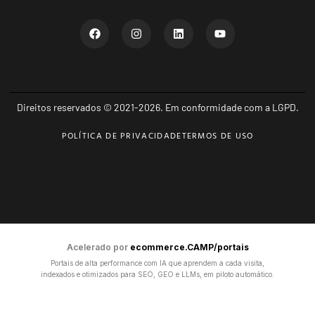
Direitos reservados © 2021-2026. Em conformidade com a LGPD.
POLÍTICA DE PRIVACIDADE
TERMOS DE USO
Acelerado por
ecommerce.CAMP/portais
Portais de alta performance com IA que aprendem a cada visita,
indexados e otimizados para SEO, GEO e LLMs, em piloto automático.