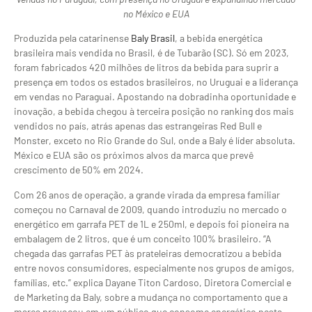
no México e EUA
Produzida pela catarinense
Baly Brasil
, a bebida energética
brasileira mais vendida no Brasil, é de Tubarão (SC). Só em 2023,
foram fabricados 420 milhões de litros da bebida para suprir a
presença em todos os estados brasileiros, no Uruguai e a liderança
em vendas no Paraguai. Apostando na dobradinha oportunidade e
inovação, a bebida chegou à terceira posição no ranking dos mais
vendidos no país, atrás apenas das estrangeiras Red Bull e
Monster, exceto no Rio Grande do Sul, onde a Baly é líder absoluta.
México e EUA são os próximos alvos da marca que prevê
crescimento de 50% em 2024.
Com 26 anos de operação, a grande virada da empresa familiar
começou no Carnaval de 2009, quando introduziu no mercado o
energético em garrafa PET de 1L e 250ml, e depois foi pioneira na
embalagem de 2 litros, que é um conceito 100% brasileiro. “A
chegada das garrafas PET às prateleiras democratizou a bebida
entre novos consumidores, especialmente nos grupos de amigos,
famílias, etc.” explica Dayane Titon Cardoso, Diretora Comercial e
de Marketing da Baly, sobre a mudança no comportamento que a
marca provocou em um público que consome energético nesta