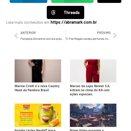
Threads
Leia mais conteúdos em
https://abramark.com.br
ANTERIOR
PRÓXIMO
Pamplona Alimentos estreia ação de merchandising com chef Erick Jacquin na Band
11.11 do Magalu vendeu perfumes importados suficientes para empilhar até o topo do Burj Khalifa, maior edifício do mundo
Marina Cirelli é a nova Country
Marcas da Lojas Renner S.A.
Head da Pandora Brasil
entram no clima do 8.8 com
ações especiais
Farinha Láctea Nestlé® lança
Prime Video expande a