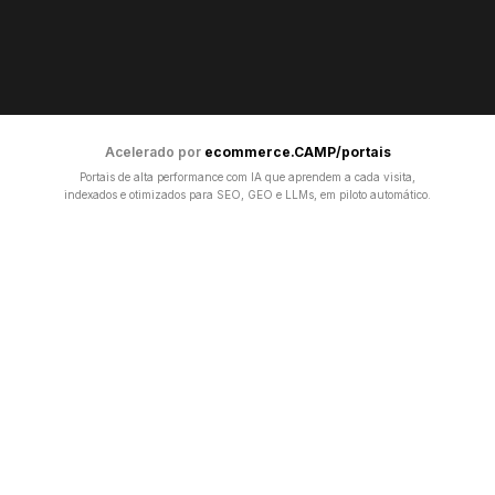
Acelerado por
ecommerce.CAMP/portais
Portais de alta performance com IA que aprendem a cada visita,
indexados e otimizados para SEO, GEO e LLMs, em piloto automático.