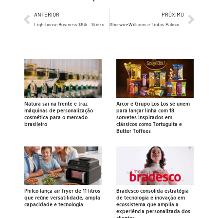
ANTERIOR
PRÓXIMO
Lighthouse Business 1365 – 16 de outubro de 2024
Sherwin-Williams e Tintas Palmares inauguram loja conceito em São Paulo
Natura sai na frente e traz
Arcor e Grupo Los Los se unem
máquinas de personalização
para lançar linha com 18
cosmética para o mercado
sorvetes inspirados em
brasileiro
clássicos como Tortuguita e
Butter Toffees
Philco lança air fryer de 11 litros
Bradesco consolida estratégia
que reúne versatilidade, ampla
de tecnologia e inovação em
capacidade e tecnologia
ecossistema que amplia a
experiência personalizada dos