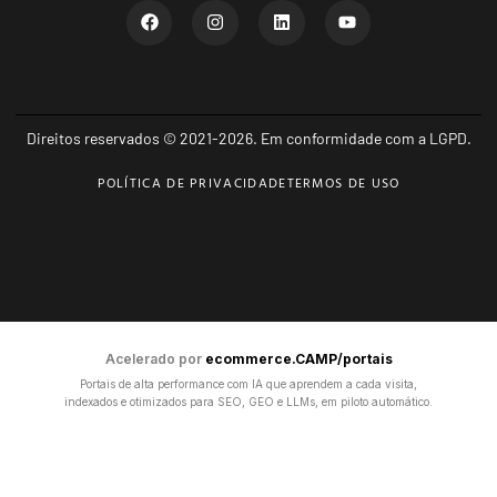
Direitos reservados © 2021-2026. Em conformidade com a LGPD.
POLÍTICA DE PRIVACIDADE
TERMOS DE USO
Acelerado por
ecommerce.CAMP/portais
Portais de alta performance com IA que aprendem a cada visita,
indexados e otimizados para SEO, GEO e LLMs, em piloto automático.