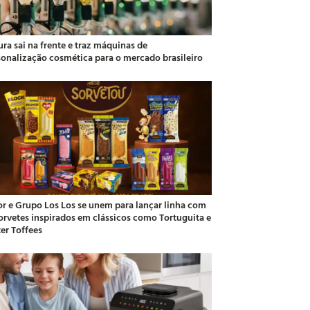
ra sai na frente e traz máquinas de
sonalização cosmética para o mercado brasileiro
or e Grupo Los Los se unem para lançar linha com
sorvetes inspirados em clássicos como Tortuguita e
ter Toffees