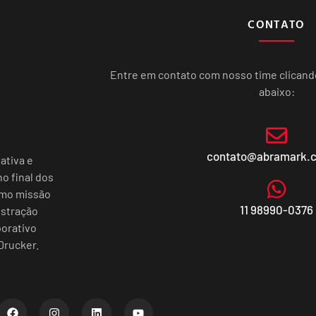
CONTATO
Entre em contato com nosso time clican
abaixo:
contato@abramark.
ativa e
o final dos
omo missão
11 98990-0376
istração
porativo
Drucker.