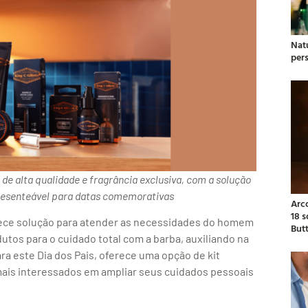
Natu
per
e alta qualidade e fragrância exclusiva, com a solução
 presenteável para datas comemorativas
Arc
18 
rece solução para atender as necessidades do homem
But
tos para o cuidado total com a barba, auxiliando na
ara este Dia dos Pais, oferece uma opção de kit
mais interessados em ampliar seus cuidados pessoais