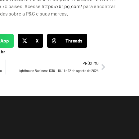
 70 países. Acesse
https://br.pg.com/
para encontrar
adas sobre a P&G e suas marcas.
sApp
X
Threads
.br
PRÓXIMO
Drucker’s Daily 775 – Segundo Drucker, o verdadeiro sentido da Missão
Lighthouse Business 1318 – 10, 11 e 12 de agosto de 2024