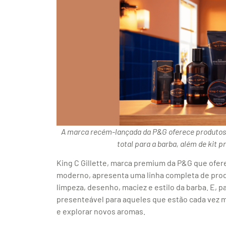
A marca recém-lançada da P&G oferece produtos d
total para a barba, além de kit
King C Gillette, marca premium da P&G que ofe
moderno, apresenta uma linha completa de produ
limpeza, desenho, maciez e estilo da barba. E, p
presenteável para aqueles que estão cada vez 
e explorar novos aromas.