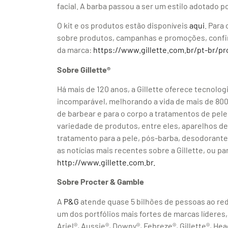
facial. A barba passou a ser um estilo adotado 
O kit e os produtos estão disponíveis
aqui
. Para
sobre produtos, campanhas e promoções, confir
da marca:
https://www.gillette.com.br/pt-br/pr
Sobre Gillette®
Há mais de 120 anos, a Gillette oferece tecnol
incomparável, melhorando a vida de mais de 8
de barbear e para o corpo a tratamentos de pele
variedade de produtos, entre eles, aparelhos de
tratamento para a pele, pós-barba, desodorante
as notícias mais recentes sobre a Gillette, ou p
http://www.gillette.com.br.
Sobre Procter & Gamble
A
P&G
atende quase 5 bilhões de pessoas ao r
um dos portfólios mais fortes de marcas líderes,
Ariel®, Aussie®, Downy®, Febreze®, Gillette®, H