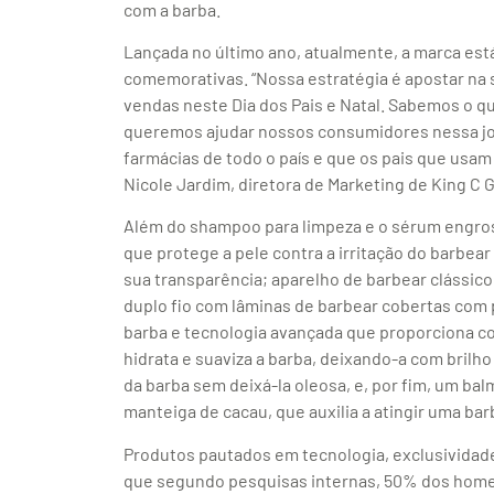
com a barba.
Lançada no último ano, atualmente, a marca est
comemorativas. “Nossa estratégia é apostar na
vendas neste Dia dos Pais e Natal. Sabemos o q
queremos ajudar nossos consumidores nessa jo
farmácias de todo o país e que os pais que usam
Nicole Jardim, diretora de Marketing de King C Gi
Além do shampoo para limpeza e o sérum engross
que protege a pele contra a irritação do barbear
sua transparência; aparelho de barbear clássico
duplo fio com lâminas de barbear cobertas com
barba e tecnologia avançada que proporciona con
hidrata e suaviza a barba, deixando-a com brilh
da barba sem deixá-la oleosa, e, por fim, um bal
manteiga de cacau, que auxilia a atingir uma bar
Produtos pautados em tecnologia, exclusividad
que segundo pesquisas internas, 50% dos home