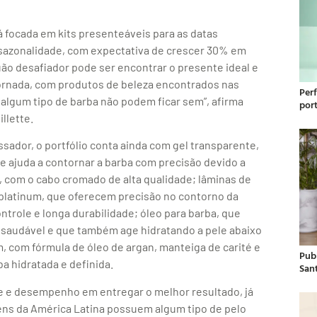
á focada em kits presenteáveis para as datas
 sazonalidade, com expectativa de crescer 30% em
uão desafiador pode ser encontrar o presente ideal e
rnada, com produtos de beleza encontrados nas
Per
 algum tipo de barba não podem ficar sem”, afirma
por
llette.
ador, o portfólio conta ainda com gel transparente,
 e ajuda a contornar a barba com precisão devido a
, com o cabo cromado de alta qualidade; lâminas de
 platinum, que oferecem precisão no contorno da
trole e longa durabilidade; óleo para barba, que
o saudável e que também age hidratando a pele abaixo
m, com fórmula de óleo de argan, manteiga de carité e
Publ
ba hidratada e definida.
San
e e desempenho em entregar o melhor resultado, já
ns da América Latina possuem algum tipo de pelo