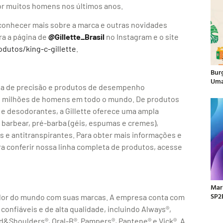
por muitos homens nos últimos anos.
 conhecer mais sobre a marca e outras novidades
a a página de
@Gillette_Brasil
no Instagram e o site
odutos/king-c-gillette
.
Bur
Uma
ogia de precisão e produtos de desempenho
00 milhões de homens em todo o mundo. De produtos
 e desodorantes, a Gillette oferece uma ampla
 barbear, pré-barba (géis, espumas e cremes),
s e antitranspirantes. Para obter mais informações e
ara conferir nossa linha completa de produtos, acesse
Mar
SP2
edor do mundo com suas marcas. A empresa conta com
 confiáveis e de alta qualidade, incluindo Always®,
ead&Shoulders®, Oral-B®, Pampers®, Pantene® e Vick®. A