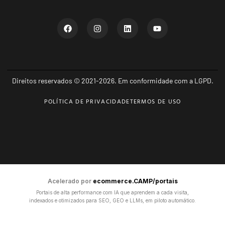
Direitos reservados © 2021-2026. Em conformidade com a LGPD.
POLÍTICA DE PRIVACIDADE
TERMOS DE USO
Acelerado por
ecommerce.CAMP/portais
Portais de alta performance com IA que aprendem a cada visita,
indexados e otimizados para SEO, GEO e LLMs, em piloto automático.