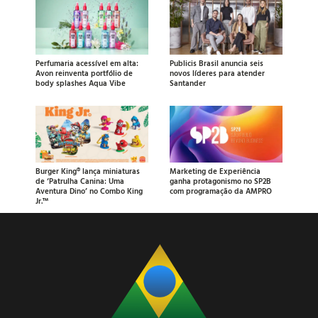
Perfumaria acessível em alta:
Publicis Brasil anuncia seis
Avon reinventa portfólio de
novos líderes para atender
body splashes Aqua Vibe
Santander
Burger King® lança miniaturas
Marketing de Experiência
de ‘Patrulha Canina: Uma
ganha protagonismo no SP2B
Aventura Dino’ no Combo King
com programação da AMPRO
Jr.™