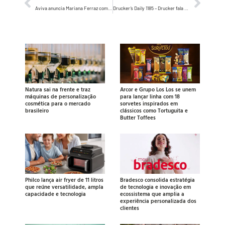
Aviva anuncia Mariana Ferraz como CMSO e reforça liderança de Marketing e Vendas
Drucker’s Daily 1185 – Drucker fala sobre empresas que não atraem jovens…
Natura sai na frente e traz
Arcor e Grupo Los Los se unem
máquinas de personalização
para lançar linha com 18
cosmética para o mercado
sorvetes inspirados em
brasileiro
clássicos como Tortuguita e
Butter Toffees
Philco lança air fryer de 11 litros
Bradesco consolida estratégia
que reúne versatilidade, ampla
de tecnologia e inovação em
capacidade e tecnologia
ecossistema que amplia a
experiência personalizada dos
clientes