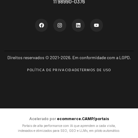
11 98990-0376
Direitos reservados © 2021-2026. Em conformidade com a LGPD.
POLÍTICA DE PRIVACIDADE
TERMOS DE USO
Acelerado por
ecommerce.CAMP/portais
Portais de alta performance com IA que aprendem a cada visita,
indexados e otimizados para SEO, GEO e LLMs, em piloto automático.