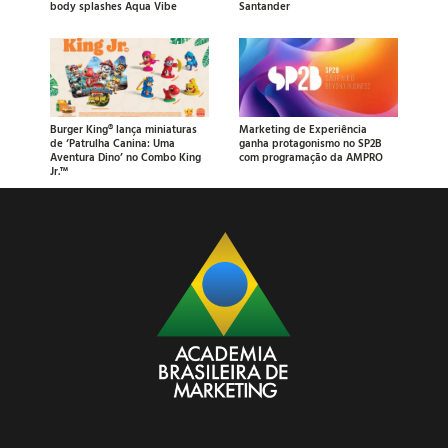
body splashes Aqua Vibe
Santander
Burger King® lança miniaturas
Marketing de Experiência
de ‘Patrulha Canina: Uma
ganha protagonismo no SP2B
Aventura Dino’ no Combo King
com programação da AMPRO
Jr.™