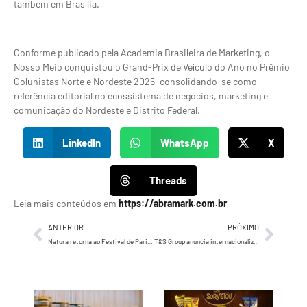
também em Brasília.
Conforme publicado pela Academia Brasileira de Marketing, o
Nosso Meio conquistou o Grand-Prix de Veículo do Ano no Prêmio
Colunistas Norte e Nordeste 2025, consolidando-se como
referência editorial no ecossistema de negócios, marketing e
comunicação do Nordeste e Distrito Federal.
LinkedIn
WhatsApp
X
Threads
Leia mais conteúdos em
https://abramark.com.br
ANTERIOR
PRÓXIMO
Natura retorna ao Festival de Parintins pelo segundo ano com ativações de beleza, colecionáveis e camarote exclusivo
T&S Group anuncia internacionalização com chegada da Edson Tech & Soul, operação de Edson Athayde em Portugal