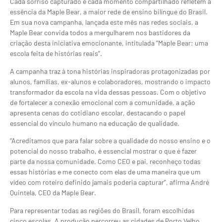
Cada sorriso capturado e cada momento compartilhado refletem a
essência da Maple Bear, a maior rede de ensino bilíngue do Brasil.
Em sua nova campanha, lançada este mês nas redes sociais, a
Maple Bear convida todos a mergulharem nos bastidores da
criação desta iniciativa emocionante, intitulada “Maple Bear: uma
escola feita de histórias reais”.
A campanha traz à tona histórias inspiradoras protagonizadas por
alunos, famílias, ex-alunos e colaboradores, mostrando o impacto
transformador da escola na vida dessas pessoas. Com o objetivo
de fortalecer a conexão emocional com a comunidade, a ação
apresenta cenas do cotidiano escolar, destacando o papel
essencial do vínculo humano na educação de qualidade.
“Acreditamos que para falar sobre a qualidade do nosso ensino e o
potencial do nosso trabalho, é essencial mostrar o que é fazer
parte da nossa comunidade. Como CEO e pai, reconheço todas
essas histórias e me conecto com elas de uma maneira que um
vídeo com roteiro definido jamais poderia capturar”, afirma André
Quintela, CEO da Maple Bear.
Para representar todas as regiões do Brasil, foram escolhidas
cinco escolas. A produção percorreu as cidades de Porto Velho,