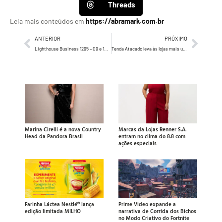
Threads
Leia mais conteúdos em
https://abramark.com.br
ANTERIOR
PRÓXIMO
Lighthouse Business 1295 – 09 e 10 de julho de 2024
Tenda Atacado leva às lojas mais uma inovação de retail media
Marina Cirelli é a nova Country
Marcas da Lojas Renner S.A.
Head da Pandora Brasil
entram no clima do 8.8 com
ações especiais
Farinha Láctea Nestlé® lança
Prime Video expande a
edição limitada MILHO
narrativa de Corrida dos Bichos
no Modo Criativo do Fortnite