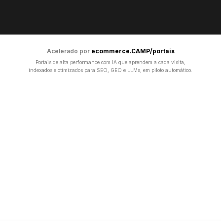
Acelerado por
ecommerce.CAMP/portais
Portais de alta performance com IA que aprendem a cada visita,
indexados e otimizados para SEO, GEO e LLMs, em piloto automático.