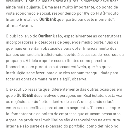
brasileiro. “Com a queda na taxa de juros, o mercado deve ficar
ainda mais pujante. É uma área muito importante, do ponto de
vista econômico e social, respondendo por 6% do PIB (Produto
Interno Bruto), e o
Ouribank
quer participar deste momento”,
afirma Pavarin.
O público-alvo do
Ouribank
são, especialmentee as construtoras,
incorporadoras e loteadoras de pequenoe médio porte. “São os
que mais enfrentam obstáculos para obter financiamento dos
bancos comerciais tradicionais, devido à escassez de recursos da
poupança. A ideia é apoiar esses clientes como parceiro
financeiro, com produtos autossustentáveis, que é o que a
instituição sabe fazer, para que eles tenham tranquilidade para
tocar as obras de maneira mais ágil”, observa.
O executivo ressalta que, diferentemente das outras ocasiões em
que o
Ouribank
desenvolveu operações em Real Estate, desta vez
os negócios serão “feitos dentro de casa”, ou seja, não criará
empresas específicas para atuar no segmento. “O banco sempre
foi fomentador e acionista de empresas que atuavam nessa área.
Agora, os produtos imobiliários são desenvolvidos na estrutura
interna e são parte da expansão do portfólio, como definido no