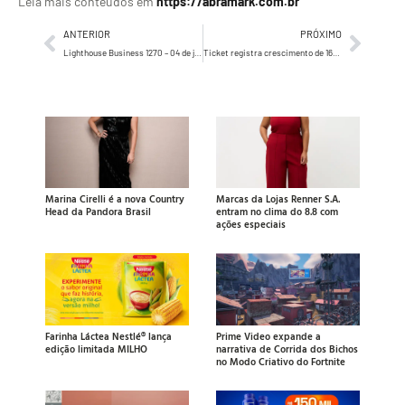
Leia mais conteúdos em
https://abramark.com.br
ANTERIOR
PRÓXIMO
Lighthouse Business 1270 – 04 de junho de 2024
Ticket registra crescimento de 16% e alcança a marca de 720 mil estabelecimentos credenciados
Marina Cirelli é a nova Country
Marcas da Lojas Renner S.A.
Head da Pandora Brasil
entram no clima do 8.8 com
ações especiais
Farinha Láctea Nestlé® lança
Prime Video expande a
edição limitada MILHO
narrativa de Corrida dos Bichos
no Modo Criativo do Fortnite