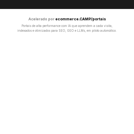
Acelerado por
ecommerce.CAMP/portais
Portais de alta performance com IA que aprendem a cada visita,
indexados e otimizados para SEO, GEO e LLMs, em piloto automático.