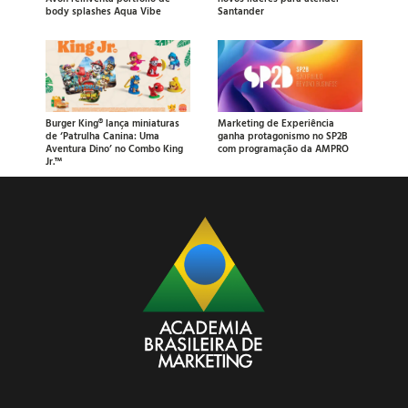
body splashes Aqua Vibe
Santander
Burger King® lança miniaturas
Marketing de Experiência
de ‘Patrulha Canina: Uma
ganha protagonismo no SP2B
Aventura Dino’ no Combo King
com programação da AMPRO
Jr.™