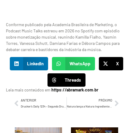
Conforme publicado pela Academia Brasileira de Marketing, o
Podcast Music Talks estreou em 2026 no Spotify com episódio
sobre monetização musical, reunindo Kamilla Fialho, Yasmin
Torres, Vanessa Schutt, Damiana Farias e Débora Campos para
debater carreira e bastidores da indústria da música.
LinkedIn
WhatsApp
X
Threads
Leia mais conteúdos em
https://abramark.com.br
ANTERIOR
PRÓXIMO
Drucker’s Daily 1234 – Segundo Drucker, Recursos Humanos, a maior oportunidade…
Natura lança a Natura Ingredientes, startup de bioingredientes da Amazônia, com acordos já fechados com LUSH e Mahta