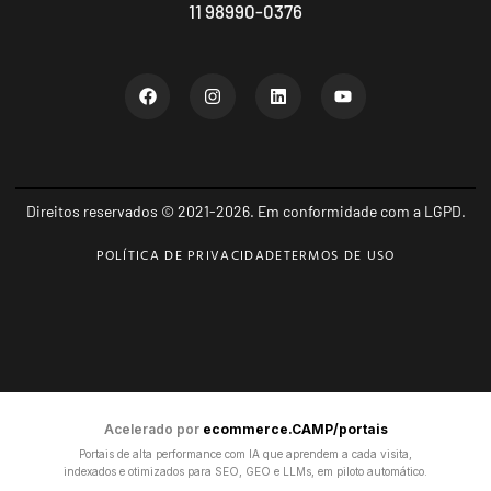
11 98990-0376
Direitos reservados © 2021-2026. Em conformidade com a LGPD.
POLÍTICA DE PRIVACIDADE
TERMOS DE USO
Acelerado por
ecommerce.CAMP/portais
Portais de alta performance com IA que aprendem a cada visita,
indexados e otimizados para SEO, GEO e LLMs, em piloto automático.