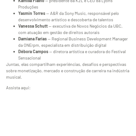
Kamilla Fialho
— presidente da K2L e CEO da Lyons
Produções
Yasmin Torres
— A&R da Sony Music, responsável pelo
desenvolvimento artístico e descoberta de talentos
Vanessa Schutt
— executiva de Novos Negócios da UBC,
com atuação em gestão de direitos autorais
Damiana Farias
— Regional Business Development Manager
da ONErpm, especialista em distribuição digital
Débora Campos
— diretora artística e curadora do Festival
Sensacional
Juntas, elas compartilham experiências, desafios e perspectivas
sobre monetização, mercado e construção de carreira na indústria
musical.
Assista aqui: