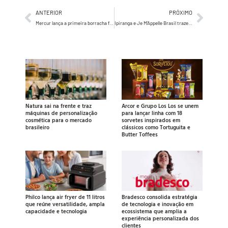
ANTERIOR
PRÓXIMO
Mercur lança a primeira borracha feita com látex 100% da Amazônia
Ipiranga e Je M’Appelle Brasil trazem coleção de Paris para o consumidor
Natura sai na frente e traz
Arcor e Grupo Los Los se unem
máquinas de personalização
para lançar linha com 18
cosmética para o mercado
sorvetes inspirados em
brasileiro
clássicos como Tortuguita e
Butter Toffees
Philco lança air fryer de 11 litros
Bradesco consolida estratégia
que reúne versatilidade, ampla
de tecnologia e inovação em
capacidade e tecnologia
ecossistema que amplia a
experiência personalizada dos
clientes