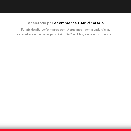
Acelerado por
ecommerce.CAMP/portais
Portais de alta performance com IA que aprendem a cada visita,
indexados e otimizados para SEO, GEO e LLMs, em piloto automático.