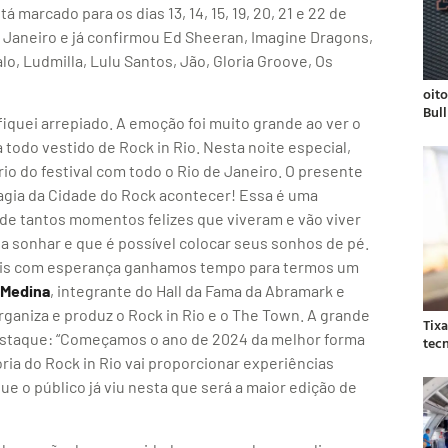
á marcado para os dias 13, 14, 15, 19, 20, 21 e 22 de
 Janeiro e já confirmou Ed Sheeran, Imagine Dragons,
o, Ludmilla, Lulu Santos, Jão, Gloria Groove, Os
oit
Bul
fiquei arrepiado. A emoção foi muito grande ao ver o
todo vestido de Rock in Rio. Nesta noite especial,
o do festival com todo o Rio de Janeiro. O presente
magia da Cidade do Rock acontecer! Essa é uma
de tantos momentos felizes que viveram e vão viver
a sonhar e que é possível colocar seus sonhos de pé.
pois com esperança ganhamos tempo para termos um
 Medina
, integrante do Hall da Fama da Abramark e
ganiza e produz o Rock in Rio e o The Town. A grande
Tix
staque: “Começamos o ano de 2024 da melhor forma
tec
ria do Rock in Rio vai proporcionar experiências
que o público já viu nesta que será a maior edição de