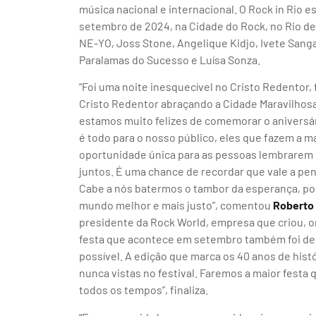
música nacional e internacional. O Rock in Rio est
setembro de 2024, na Cidade do Rock, no Rio de
NE-YO, Joss Stone, Angelique Kidjo, Ivete Sangal
Paralamas do Sucesso e Luísa Sonza.
“Foi uma noite inesquecível no Cristo Redentor, 
Cristo Redentor abraçando a Cidade Maravilhosa 
estamos muito felizes de comemorar o aniversári
é todo para o nosso público, eles que fazem a 
oportunidade única para as pessoas lembrarem 
juntos. É uma chance de recordar que vale a pen
Cabe a nós batermos o tambor da esperança, 
mundo melhor e mais justo”, comentou
Roberto
presidente da Rock World, empresa que criou, or
festa que acontece em setembro também foi de
possível. A edição que marca os 40 anos de histó
nunca vistas no festival. Faremos a maior festa 
todos os tempos”, finaliza.