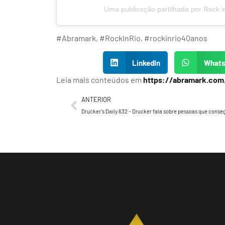
Uma publicação partilhada por Rock i
#Abramark, #RockInRio, #rockinrio40anos
LinkedIn
What
Leia mais conteúdos em
https://abramark.com
ANTERIOR