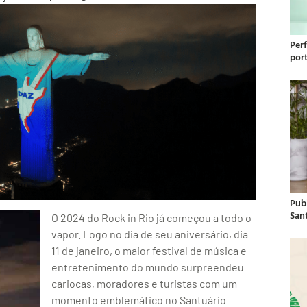
Per
por
Publ
San
O 2024 do Rock in Rio já começou a todo o
vapor. Logo no dia de seu aniversário, dia
11 de janeiro, o maior festival de música e
entretenimento do mundo surpreendeu
cariocas, moradores e turistas com um
momento emblemático no Santuário