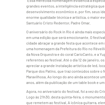
“Essa merecida homenagem evidencia a especial 
grandes eventos, a inteligência estratégica que 
desenvolvimento econômico e, por fim, seus id
enorme qualidade técnica e artística, o maior ev
Santuário Cristo Redentor, Padre Omar.
O aniversário do Rock in Rio é ainda mais especi
em uma edição que será emocionante. O festival
cidade abraçar a grande festa que acontece em s
uma homenagem da Prefeitura do Rio no Réveil
da Nova Orquestra e do coral CarioCanto, e a Yu
referentes ao festival. Até o dia 12 de janeiro,
apreciar a grande instalação artística de led, lo
Parque dos Patins, que traz conteúdos sobre o 
Maravilhosa. Ao longo do ano ainda acontece um
anos, além da publicação de um table book e um 
Agora, no aniversário do festival, foi a vez do C
Logo às 21h30, desta quinta-feira, o monumento 
que remetem ao festival. A icônica guitarra, ele