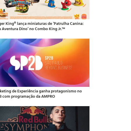
ger King® lança miniaturas de ‘Patrulha Canina:
 Aventura Dino’ no Combo King Jr.™
keting de Experiência ganha protagonismo no
B com programação da AMPRO