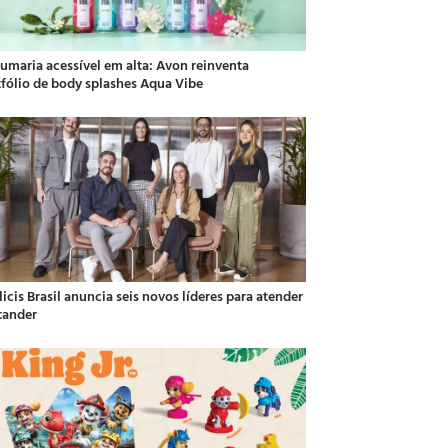
fumaria acessível em alta: Avon reinventa
tfólio de body splashes Aqua Vibe
icis Brasil anuncia seis novos líderes para atender
tander