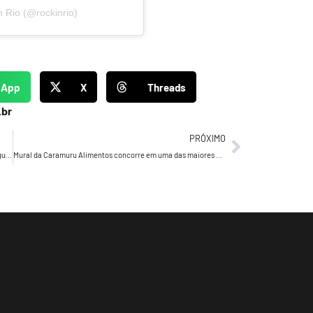
n Rio (@rockinrio)
sApp
X
Threads
.br
PRÓXIMO
Drucker’s Daily 632 – Drucker fala sobre pessoas que conseguem ou não fazer tudo no prazo
Mural da Caramuru Alimentos concorre em uma das maiores premiações de arte urbana do mundo