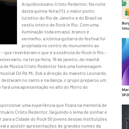
Arquidiocesano Cristo Redentor. Na noite
desta quinta-feira (11), o maior ponto
turístico do Rio de Janeiro e do Brasil se
Bur
vestiu inteiro de Rock in Rio. Com uma
Uma
iluminação toda em azul, branco e
vermelho, a icônica guitarra do festival foi
projetada no centro do monumento ao
– que reverberam o que é a essência do Rock in Rio –
versário, na terça-feira, 16 de janeiro, de manhã
cola de Música Cristo Redentor fará uma homenagem
o musical Dó Ré Mi. Sob a direção do maestro Leonardo
e destacam no canto e na dança, o grupo preparou um
e fará uma apresentação no alto do Morro do
Mar
SP2
roporcionar uma experiência que ficará na memória de
antuário Cristo Redentor. Seguindo o lema de sonhar e
var para a Cidade do Rock 50 jovens dessas instituições
ival e assistir apresentações de grandes nomes da