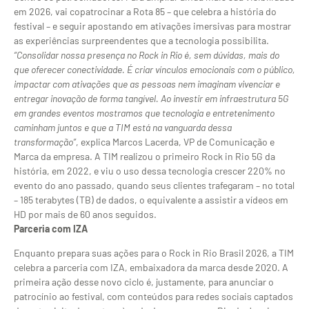
em 2026, vai copatrocinar a Rota 85 – que celebra a história do
festival – e seguir apostando em ativações imersivas para mostrar
as experiências surpreendentes que a tecnologia possibilita.
“Consolidar nossa presença no Rock in Rio é, sem dúvidas, mais do
que oferecer conectividade. É criar vínculos emocionais com o público,
impactar com ativações que as pessoas nem imaginam vivenciar e
entregar inovação de forma tangível. Ao investir em infraestrutura 5G
em grandes eventos mostramos que tecnologia e entretenimento
caminham juntos e que a TIM está na vanguarda dessa
transformação”
, explica Marcos Lacerda, VP de Comunicação e
Marca da empresa. A TIM realizou o primeiro Rock in Rio 5G da
história, em 2022, e viu o uso dessa tecnologia crescer 220% no
evento do ano passado, quando seus clientes trafegaram – no total
– 185 terabytes (TB) de dados, o equivalente a assistir a vídeos em
HD por mais de 60 anos seguidos.
Parceria com IZA
Enquanto prepara suas ações para o Rock in Rio Brasil 2026, a TIM
celebra a parceria com IZA, embaixadora da marca desde 2020. A
primeira ação desse novo ciclo é, justamente, para anunciar o
patrocínio ao festival, com conteúdos para redes sociais captados