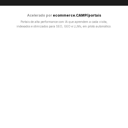
Acelerado por
ecommerce.CAMP/portais
Portais de alta performance com IA que aprendem a cada visita,
indexados e otimizados para SEO, GEO e LLMs, em piloto automático.