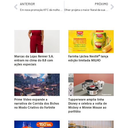
ANTERIOR
PRÓXIMO
Em nova promoção KFC dá molho grátis na compra de balde de frango
Ofner projeta o maior Natal da sua história: 3,5 milhões de panetones e expansão internacional
Marcas da Lojas Renner S.A.
Farinha Láctea Nestlé® lança
entram no clima do 8.8 com
edição limitada MILHO
ações especiais
Prime Video expande a
Tupperware amplia linha
narrativa de Corrida dos Bichos
Disney e celebra a volta de
no Modo Criativo do Fortnite
Mickey e Minnie Mouse ao
portfólio