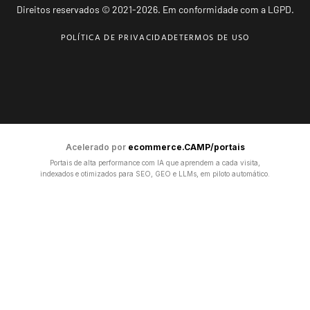
Direitos reservados © 2021-2026. Em conformidade com a LGPD.
POLÍTICA DE PRIVACIDADE
TERMOS DE USO
Acelerado por
ecommerce.CAMP/portais
Portais de alta performance com IA que aprendem a cada visita,
indexados e otimizados para SEO, GEO e LLMs, em piloto automático.