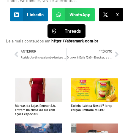
Tinder, WeTransfer, Vevo e OneFootball.
LinkedIn
WhatsApp
X
Threads
Leia mais conteúdos em
https://abramark.com.br
ANTERIOR
PRÓXIMO
Rodeio Jardins usa lambe-lambes na fachada para divulgar restaurantes vizinhos durante mudança de endereço
Drucker’s Daily 1240 – Drucker, e a importância essencial de uma liderança…
Marcas da Lojas Renner S.A.
Farinha Láctea Nestlé® lança
entram no clima do 8.8 com
edição limitada MILHO
ações especiais