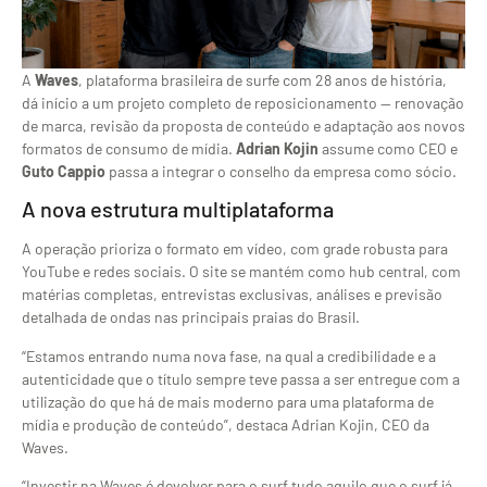
A
Waves
, plataforma brasileira de surfe com 28 anos de história,
dá início a um projeto completo de reposicionamento — renovação
de marca, revisão da proposta de conteúdo e adaptação aos novos
formatos de consumo de mídia.
Adrian Kojin
assume como CEO e
Guto Cappio
passa a integrar o conselho da empresa como sócio.
A nova estrutura multiplataforma
A operação prioriza o formato em vídeo, com grade robusta para
YouTube e redes sociais. O site se mantém como hub central, com
matérias completas, entrevistas exclusivas, análises e previsão
detalhada de ondas nas principais praias do Brasil.
“Estamos entrando numa nova fase, na qual a credibilidade e a
autenticidade que o título sempre teve passa a ser entregue com a
utilização do que há de mais moderno para uma plataforma de
mídia e produção de conteúdo”, destaca Adrian Kojin, CEO da
Waves.
“Investir na Waves é devolver para o surf tudo aquilo que o surf já