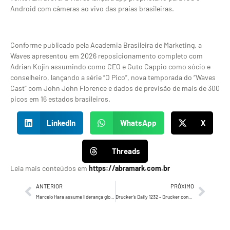
Android com câmeras ao vivo das praias brasileiras.
Conforme publicado pela Academia Brasileira de Marketing, a
Waves apresentou em 2026 reposicionamento completo com
Adrian Kojin assumindo como CEO e Guto Cappio como sócio e
conselheiro, lançando a série “O Pico”, nova temporada do “Waves
Cast” com John John Florence e dados de previsão de mais de 300
picos em 16 estados brasileiros.
LinkedIn
WhatsApp
X
Threads
Leia mais conteúdos em
https://abramark.com.br
ANTERIOR
PRÓXIMO
Marcelo Hara assume liderança global de Vendas e Marketing da Farmina após 21 anos na América Latina
Drucker’s Daily 1232 – Drucker conta e comenta sobre o dia em que HENRY FORD jogou os salários…