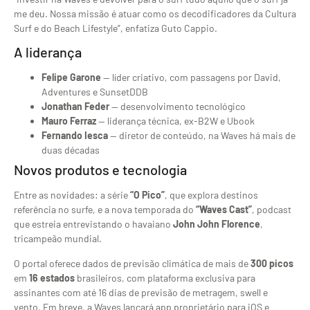
me deu. Nossa missão é atuar como os decodificadores da Cultura
Surf e do Beach Lifestyle”, enfatiza Guto Cappio.
A liderança
Felipe Garone
— líder criativo, com passagens por David,
Adventures e SunsetDDB
Jonathan Feder
— desenvolvimento tecnológico
Mauro Ferraz
— liderança técnica, ex-B2W e Ubook
Fernando Iesca
— diretor de conteúdo, na Waves há mais de
duas décadas
Novos produtos e tecnologia
Entre as novidades: a série
“O Pico”
, que explora destinos
referência no surfe, e a nova temporada do
“Waves Cast”
, podcast
que estreia entrevistando o havaiano
John John Florence
,
tricampeão mundial.
O portal oferece dados de previsão climática de mais de
300 picos
em
16 estados
brasileiros, com plataforma exclusiva para
assinantes com até 16 dias de previsão de metragem, swell e
vento. Em breve, a Waves lançará app proprietário para iOS e