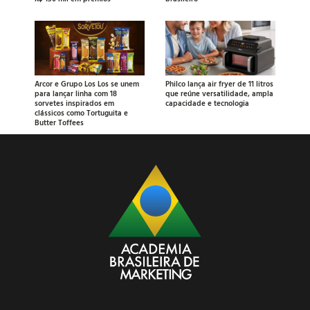
Arcor e Grupo Los Los se unem
Philco lança air fryer de 11 litros
para lançar linha com 18
que reúne versatilidade, ampla
sorvetes inspirados em
capacidade e tecnologia
clássicos como Tortuguita e
Butter Toffees