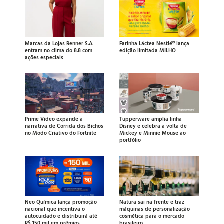
Marcas da Lojas Renner S.A.
Farinha Láctea Nestlé® lança
entram no clima do 8.8 com
edição limitada MILHO
ações especiais
Prime Video expande a
Tupperware amplia linha
narrativa de Corrida dos Bichos
Disney e celebra a volta de
no Modo Criativo do Fortnite
Mickey e Minnie Mouse ao
portfólio
Neo Química lança promoção
Natura sai na frente e traz
nacional que incentiva o
máquinas de personalização
autocuidado e distribuirá até
cosmética para o mercado
R$ 150 mil em prêmios
brasileiro