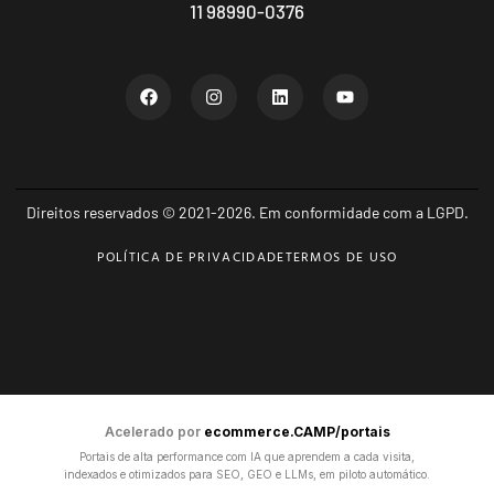
11 98990-0376
Direitos reservados © 2021-2026. Em conformidade com a LGPD.
POLÍTICA DE PRIVACIDADE
TERMOS DE USO
Acelerado por
ecommerce.CAMP/portais
Portais de alta performance com IA que aprendem a cada visita,
indexados e otimizados para SEO, GEO e LLMs, em piloto automático.