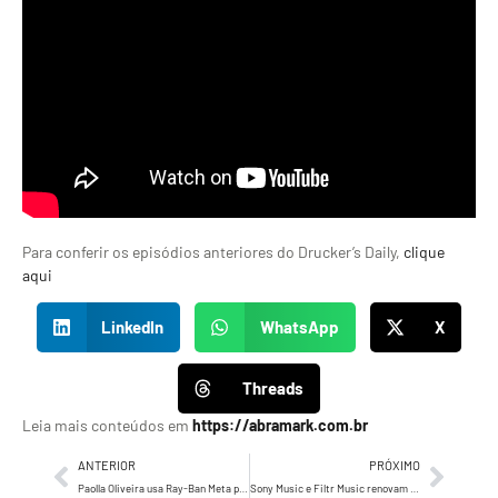
Para conferir os episódios anteriores do Drucker’s Daily,
clique
aqui
LinkedIn
WhatsApp
X
Threads
Leia mais conteúdos em
https://abramark.com.br
ANTERIOR
PRÓXIMO
Paolla Oliveira usa Ray-Ban Meta para registrar encontro inédito com Shakira nos bastidores de Copacabana
Sony Music e Filtr Music renovam parceria com Rancho do Sertanejeiro para Barretos 2026