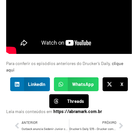
Para conferir os episódios anteriores do Drucker’s Daily,
clique
aqui
LinkedIn
WhatsApp
X
Threads
Leia mais conteúdos em
https://abramark.com.br
ANTERIOR
PRÓXIMO
Outback anuncia Sedenir Junior como novo Diretor de Marketing com trajetória em Starbucks, Petz e Walmart
Drucker’s Daily 1215 – Drucker comenta como dois presidentes dos ESTADOS UNIDOS procediam…