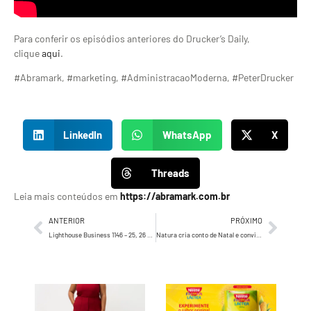
Para conferir os episódios anteriores do Drucker’s Daily,
clique
aqui
.
#Abramark, #marketing, #AdministracaoModerna, #PeterDrucker
LinkedIn
WhatsApp
X
Threads
Leia mais conteúdos em
https://abramark.com.br
ANTERIOR
PRÓXIMO
Lighthouse Business 1146 – 25, 26 e 27 de novembro de 2023
Natura cria conto de Natal e convida o consumidor a pensar em presentes com mais sentimento e significado