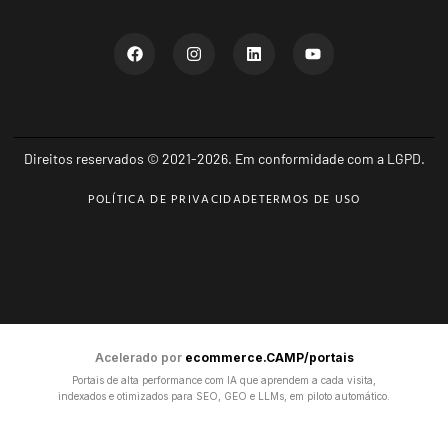
Direitos reservados © 2021-2026. Em conformidade com a LGPD.
POLÍTICA DE PRIVACIDADE
TERMOS DE USO
Acelerado por
ecommerce.CAMP/portais
Portais de alta performance com IA que aprendem a cada visita,
indexados e otimizados para SEO, GEO e LLMs, em piloto automático.