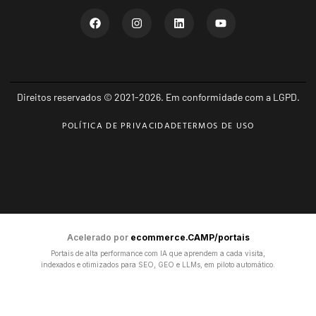
Direitos reservados © 2021-2026. Em conformidade com a LGPD.
POLÍTICA DE PRIVACIDADE
TERMOS DE USO
Acelerado por
ecommerce.CAMP/portais
Portais de alta performance com IA que aprendem a cada visita,
indexados e otimizados para SEO, GEO e LLMs, em piloto automático.