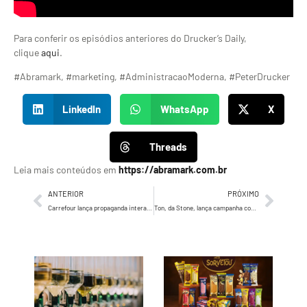
Para conferir os episódios anteriores do Drucker’s Daily,
clique
aqui
.
#Abramark, #marketing, #AdministracaoModerna, #PeterDrucker
LinkedIn
WhatsApp
X
Threads
Leia mais conteúdos em
https://abramark.com.br
ANTERIOR
PRÓXIMO
Carrefour lança propaganda interativa em campanha de Páscoa
Ton, da Stone, lança campanha com sorteio de R＄ 1 milhão de reais