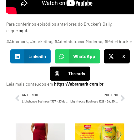
Para conferir os episódios anteriores do Drucker’s Daily,
clique
aqui
.
#Abramark, #marketing, #AdministracaoModerna, #PeterDrucker
LinkedIn
WhatsApp
X
Threads
Leia mais conteúdos em
https://abramark.com.br
ANTERIOR
PRÓXIMO
Lighthouse Business 1327 – 23 de agosto de 2024
Lighthouse Business 1328 – 24, 25 e 26 de agosto de 2024