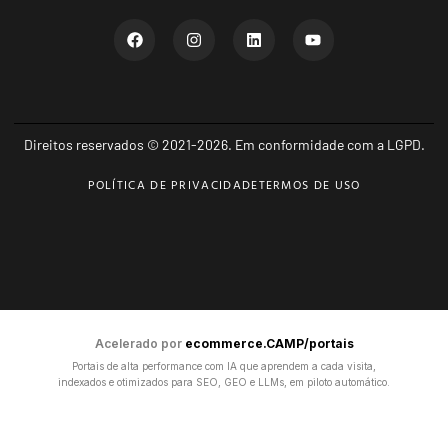
Direitos reservados © 2021-2026. Em conformidade com a LGPD.
POLÍTICA DE PRIVACIDADE
TERMOS DE USO
Acelerado por
ecommerce.CAMP/portais
Portais de alta performance com IA que aprendem a cada visita,
indexados e otimizados para SEO, GEO e LLMs, em piloto automático.