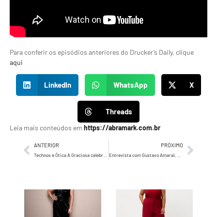
Para conferir os episódios anteriores do Drucker’s Daily, clique
aqui
LinkedIn
WhatsApp
X
Threads
Leia mais conteúdos em
https://abramark.com.br
ANTERIOR
PRÓXIMO
Technos e Ótica A Graciosa celebram Dia das Mães no Nordeste com expectativa de crescimento de 30% nas vendas
Entrevista com Gustavo Amaral, Head de Marketing da Bem Brasil