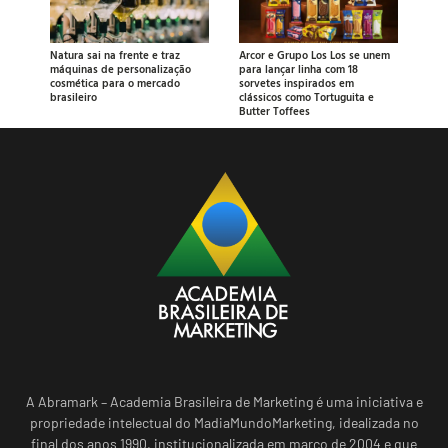
Natura sai na frente e traz
Arcor e Grupo Los Los se unem
máquinas de personalização
para lançar linha com 18
cosmética para o mercado
sorvetes inspirados em
brasileiro
clássicos como Tortuguita e
Butter Toffees
A Abramark – Academia Brasileira de Marketing é uma iniciativa e
propriedade intelectual do MadiaMundoMarketing, idealizada no
final dos anos 1990, institucionalizada em março de 2004 e que