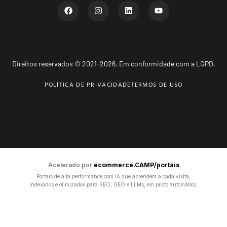
Direitos reservados © 2021-2026. Em conformidade com a LGPD.
POLÍTICA DE PRIVACIDADE
TERMOS DE USO
Acelerado por
ecommerce.CAMP/portais
Portais de alta performance com IA que aprendem a cada visita,
indexados e otimizados para SEO, GEO e LLMs, em piloto automático.