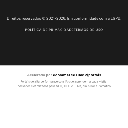
Direitos reservados © 2021-2026. Em conformidade com a LGPD.
POLÍTICA DE PRIVACIDADE
TERMOS DE USO
Acelerado por
ecommerce.CAMP/portais
Portais de alta performance com IA que aprendem a cada visita,
indexados e otimizados para SEO, GEO e LLMs, em piloto automático.