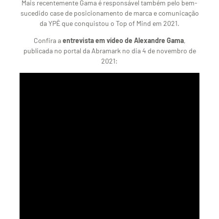
Mais recentemente Gama é responsável também pelo bem-
sucedido case de posicionamento de marca e comunicação
da YPÊ que conquistou o Top of Mind em 2021.
Confira a
entrevista em vídeo de Alexandre Gama
,
publicada no portal da Abramark no dia 4 de novembro de
2021: