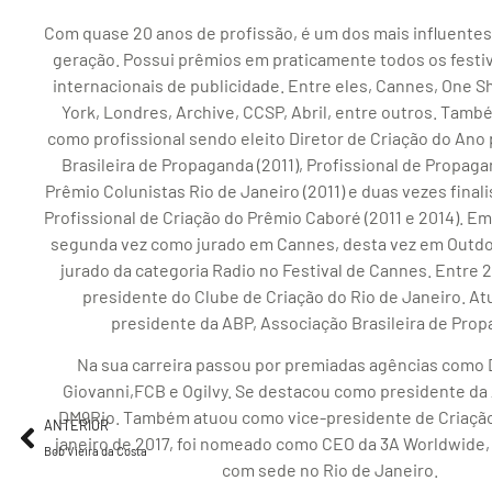
Com quase 20 anos de profissão, é um dos mais influentes 
geração. Possui prêmios em praticamente todos os festiv
internacionais de publicidade. Entre eles, Cannes, One S
York, Londres, Archive, CCSP, Abril, entre outros. Tam
como profissional sendo eleito Diretor de Criação do Ano
Brasileira de Propaganda (2011), Profissional de Propag
Prêmio Colunistas Rio de Janeiro (2011) e duas vezes final
Profissional de Criação do Prêmio Caboré (2011 e 2014). Em
segunda vez como jurado em Cannes, desta vez em Outdoo
jurado da categoria Radio no Festival de Cannes. Entre 2
presidente do Clube de Criação do Rio de Janeiro. At
presidente da ABP, Associação Brasileira de Pro
Na sua carreira passou por premiadas agências como 
Giovanni,FCB e Ogilvy. Se destacou como presidente da
DM9Rio. Também atuou como vice-presidente de Criação
ANTERIOR
janeiro de 2017, foi nomeado como CEO da 3A Worldwide,
Bob Vieira da Costa
com sede no Rio de Janeiro.