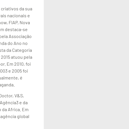
criativos da sua
ais nacionais e
how, FIAP, Nova
bém destaca-se
 pela Associação
anda do Ano no
ista da Categoria
 2015 atuou pela
r. Em 2010, foi
003 e 2005 foi
ualmente, é
paganda.
Doctor, V&S,
 Agência3 e da
 da Africa. Em
 agência global