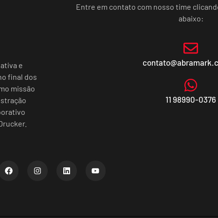
Entre em contato com nosso time clican
abaixo:
contato@abramark.
ativa e
o final dos
omo missão
11 98990-0376
istração
porativo
Drucker.