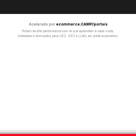
Acelerado por
ecommerce.CAMP/portais
Portais de alta performance com IA que aprendem a cada visita,
indexados e otimizados para SEO, GEO e LLMs, em piloto automático.