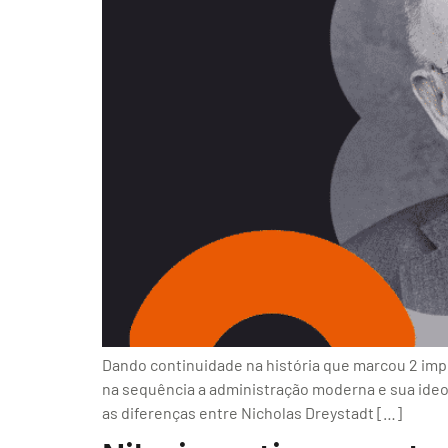
Dando continuidade na história que marcou 2 impo
na sequência a administração moderna e sua ideolo
as diferenças entre Nicholas Dreystadt […]