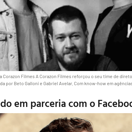
da Corazon Filmes A Corazon Filmes reforçou o seu time de diret
ada por Beto Galloni e Gabriel Avelar. Com know-how em agência
çado em parceria com o Facebo