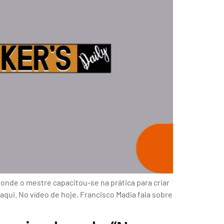
onde o mestre capacitou-se na prática para criar
aqui. No vídeo de hoje, Francisco Madia fala sobre