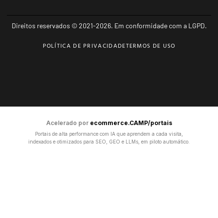
Direitos reservados © 2021-2026. Em conformidade com a LGPD.
POLÍTICA DE PRIVACIDADE
TERMOS DE USO
Acelerado por
ecommerce.CAMP/portais
Portais de alta performance com IA que aprendem a cada visita,
indexados e otimizados para SEO, GEO e LLMs, em piloto automático.