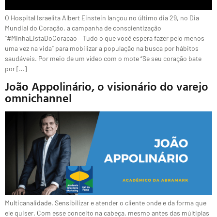
O Hospital Israelita Albert Einstein lançou no último dia 29, no Dia
Mundial do Coração, a campanha de conscientização
“#MinhaListaDoCoracao – Tudo o que você espera fazer pelo menos
uma vez na vida” para mobilizar a população na busca por hábitos
saudáveis. Por meio de um vídeo com o mote “Se seu coração bate
por […]
João Appolinário, o visionário do varejo
omnichannel
Multicanalidade. Sensibilizar e atender o cliente onde e da forma que
ele quiser. Com esse conceito na cabeça, mesmo antes das múltiplas