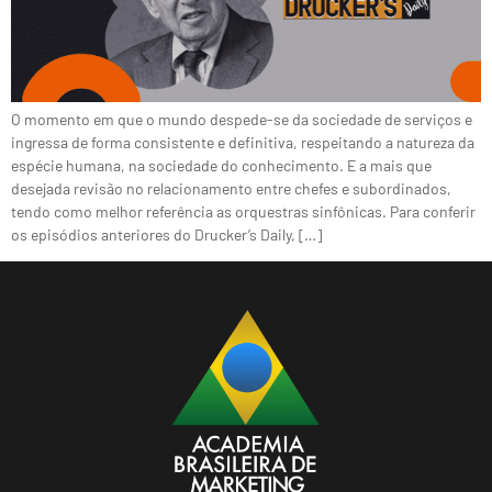
O momento em que o mundo despede-se da sociedade de serviços e
ingressa de forma consistente e definitiva, respeitando a natureza da
espécie humana, na sociedade do conhecimento. E a mais que
desejada revisão no relacionamento entre chefes e subordinados,
tendo como melhor referência as orquestras sinfônicas. Para conferir
os episódios anteriores do Drucker’s Daily, […]