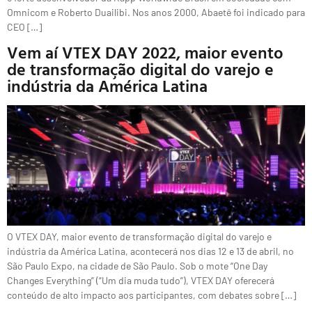
Omnicom e Roberto Duailibi. Nos anos 2000, Abaetê foi indicado para
CEO […]
Vem aí VTEX DAY 2022, maior evento
de transformação digital do varejo e
indústria da América Latina
O VTEX DAY, maior evento de transformação digital do varejo e
indústria da América Latina, acontecerá nos dias 12 e 13 de abril, no
São Paulo Expo, na cidade de São Paulo. Sob o mote “One Day
Changes Everything” (“Um dia muda tudo”), VTEX DAY oferecerá
conteúdo de alto impacto aos participantes, com debates sobre […]