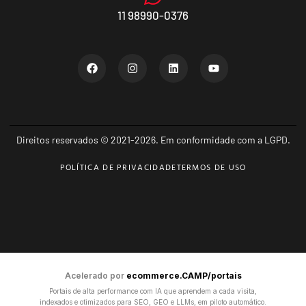
11 98990-0376
Direitos reservados © 2021-2026. Em conformidade com a LGPD.
POLÍTICA DE PRIVACIDADE
TERMOS DE USO
Acelerado por
ecommerce.CAMP/portais
Portais de alta performance com IA que aprendem a cada visita,
indexados e otimizados para SEO, GEO e LLMs, em piloto automático.