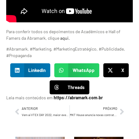
Para conferir todos os depoimentos de Acadêmicos e Hall of
Famers da Abramark, clique
aqui.
#Abramark, #Marketing, #MarketingEstratégico, #Publicidade,
#Propaganda
LinkedIn
WhatsApp
X
Threads
Leia mais conteúdos em
https://abramark.com.br
ANTERIOR
PRÓXIMO
Vem aí VTEX DAY 2022, maior evento de transformação digital do varejo e indústria da América Latina
MKT House anuncia novas contratações em diferentes áreas