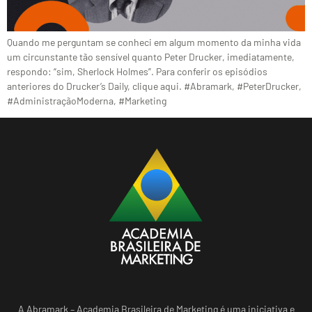
Quando me perguntam se conheci em algum momento da minha vida
um circunstante tão sensível quanto Peter Drucker, imediatamente,
respondo: “sim, Sherlock Holmes”. Para conferir os episódios
anteriores do Drucker’s Daily, clique aqui. #Abramark, #PeterDrucker,
#AdministraçãoModerna, #Marketing
A Abramark – Academia Brasileira de Marketing é uma iniciativa e