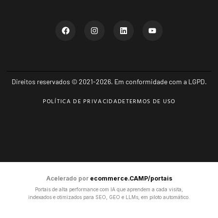
Direitos reservados © 2021-2026. Em conformidade com a LGPD.
POLÍTICA DE PRIVACIDADE
TERMOS DE USO
Acelerado por
ecommerce.CAMP/portais
Portais de alta performance com IA que aprendem a cada visita,
indexados e otimizados para SEO, GEO e LLMs, em piloto automático.